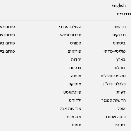
English
מדורים
חדשות
העולם הערבי
פורום צע
מבזקים
תרבות ופנאי
פורום נשו
ביטחוני
ספורט
פורום בי
פוליטי-מדיני
פורומים
פורום בי
בארץ
יהדות
בעולם
צרכנות
משפט ופלילים
אופנה
כלכלה ונדל"ן
מוסיקה
דעות
פיוטקאסט
חדשות המגזר
ילדודס
אוכל
מודעות אבל
כיפה שחורה
מזג אוויר
דיגיטל
תגיות