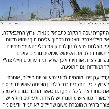
תצפית חיזבאללה בגבול
צילום: דובר צה"ל
התקרית שבה התקרב כתב 'אל מנאר', ערוץ החיזבאללה,
אל חיילי צה"ל והצטלם בסמוך אליהם תוך שהוא מדווח
על הצלחת צבא לבנון לדחוק את רגלי "האויב" מחזירה
לתשומת הלב את השימוש שעושים גורמים עוינים
בפרובוקציות אזרחיות ולכך שלא תמיד ערוכים חיילי צה"ל
להתמודדות עם התופעה.
עו"ד עדן זינו, מומחית לדיני צבא וזכויות חיילים, אומרת
לערוץ 7 כי "התקרית בגבול לבנון מוכיחה שאויבינו מנסים
את כוחות צה"ל כל הזמן, וגם כאשר מדובר בגורם לא מזיק
לכאורה כמו איש עיתונות יש להיזהר, ולעיתים דווקא יש
צורך בזהירות מוגברת משום שחיילים לא תמיד יודעים מה