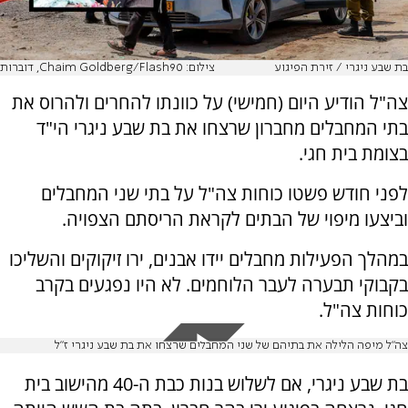
בת שבע ניגרי / זירת הפיגוע
צילום: Chaim Goldberg/Flash90, דוברות
צה"ל הודיע היום (חמישי) על כוונתו להחרים ולהרוס את
בתי המחבלים מחברון שרצחו את בת שבע ניגרי הי"ד
בצומת בית חגי.
לפני חודש פשטו כוחות צה"ל על בתי שני המחבלים
וביצעו מיפוי של הבתים לקראת הריסתם הצפויה.
במהלך הפעילות מחבלים יידו אבנים, ירו זיקוקים והשליכו
בקבוקי תבערה לעבר הלוחמים. לא היו נפגעים בקרב
כוחות צה"ל.
צה"ל מיפה הלילה את בתיהם של שני המחבלים שרצחו את בת שבע ניגרי ז"ל
בת שבע ניגרי, אם לשלוש בנות כבת ה-40 מהישוב בית