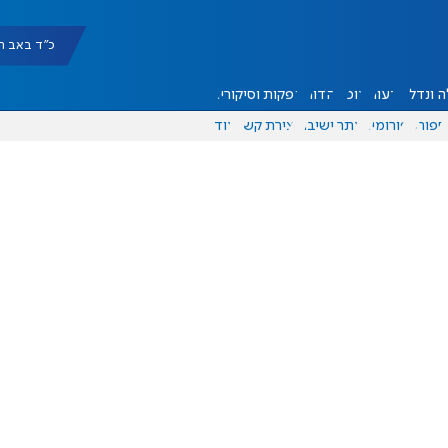
כ"ד באב תשפ"ו |
 ונדל"ן
דעות
אוכל
יהדות
הפקות וסיקורים
ספורט
פורומים
אתר ישיבה
יצירת קשר
עוד