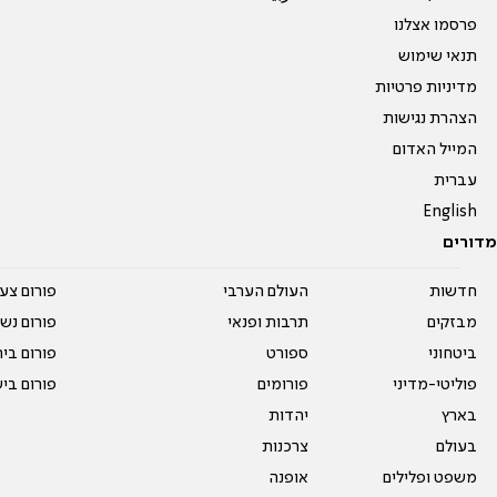
פרסמו אצלנו
תנאי שימוש
מדיניות פרטיות
הצהרת נגישות
המייל האדום
עברית
English
מדורים
חדשות
העולם הערבי
פורום צע
מבזקים
תרבות ופנאי
פורום נשו
ביטחוני
ספורט
פורום בי
פוליטי-מדיני
פורומים
פורום בי
בארץ
יהדות
בעולם
צרכנות
משפט ופלילים
אופנה