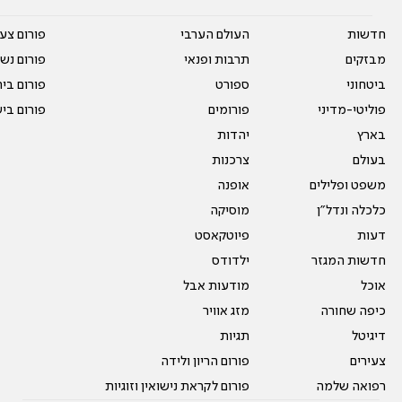
חדשות
העולם הערבי
פורום צע
מבזקים
תרבות ופנאי
פורום נשו
ביטחוני
ספורט
פורום בי
פוליטי-מדיני
פורומים
פורום בי
בארץ
יהדות
בעולם
צרכנות
משפט ופלילים
אופנה
כלכלה ונדל"ן
מוסיקה
דעות
פיוטקאסט
חדשות המגזר
ילדודס
אוכל
מודעות אבל
כיפה שחורה
מזג אוויר
דיגיטל
תגיות
צעירים
פורום הריון ולידה
רפואה שלמה
פורום לקראת נישואין וזוגיות