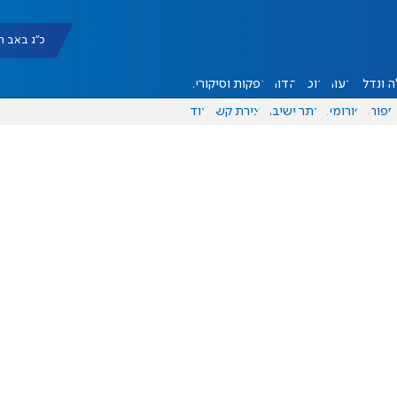
כ"ג באב תשפ"ו |
 ונדל"ן
דעות
אוכל
יהדות
הפקות וסיקורים
ספורט
פורומים
אתר ישיבה
יצירת קשר
עוד