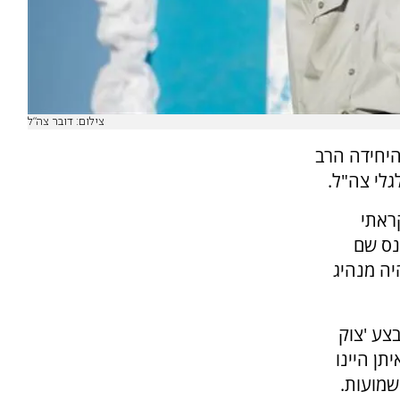
צילום: דובר צה"ל
היחידה הרב
לי צה"ל.
ראתי
נס שם
יה מנהיג
צע 'צוק
תן היינו
שמועות.