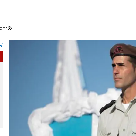
1 דקות
א