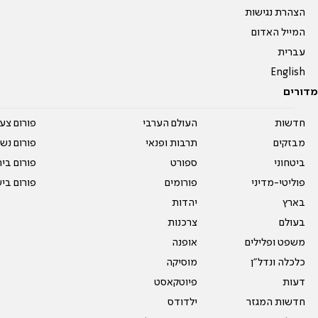
הצהרת נגישות
המייל האדום
עברית
English
מדורים
חדשות
העולם הערבי
פורום צע
מבזקים
תרבות ופנאי
פורום נשו
ביטחוני
ספורט
פורום בי
פוליטי-מדיני
פורומים
פורום בי
בארץ
יהדות
בעולם
צרכנות
משפט ופלילים
אופנה
כלכלה ונדל"ן
מוסיקה
דעות
פיוטקאסט
חדשות המגזר
ילדודס