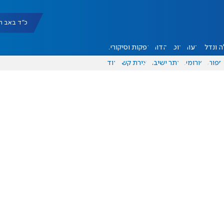
כ"ד באב תשפ"ו |
 ונדל"ן
דעות
אוכל
יהדות
הפקות וסיקורים
ספורט
פורומים
אתר ישיבה
יצירת קשר
עוד