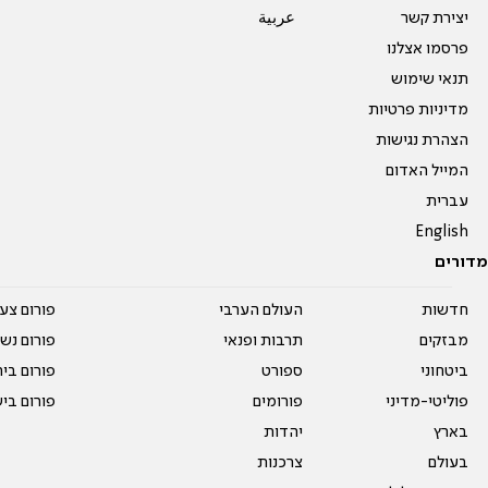
יצירת קשר
عربية
פרסמו אצלנו
תנאי שימוש
מדיניות פרטיות
הצהרת נגישות
המייל האדום
עברית
English
מדורים
חדשות
העולם הערבי
פורום צע
מבזקים
תרבות ופנאי
פורום נשו
ביטחוני
ספורט
פורום בי
פוליטי-מדיני
פורומים
פורום בי
בארץ
יהדות
בעולם
צרכנות