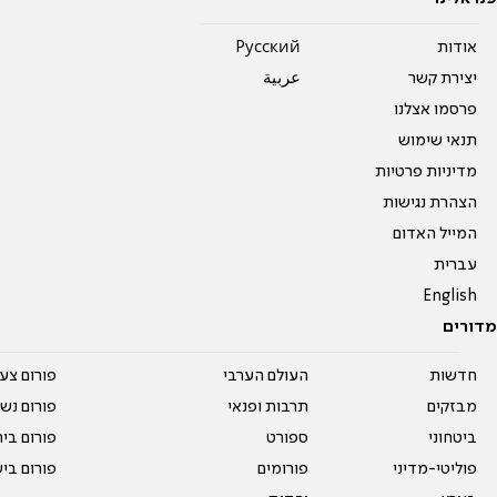
אודות
Pусский
יצירת קשר
عربية
פרסמו אצלנו
תנאי שימוש
מדיניות פרטיות
הצהרת נגישות
המייל האדום
עברית
English
מדורים
חדשות
העולם הערבי
פורום צע
מבזקים
תרבות ופנאי
פורום נשו
ביטחוני
ספורט
פורום בי
פוליטי-מדיני
פורומים
פורום בי