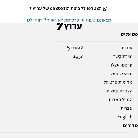
הצטרפו לקבוצת הוואטצאפ של ערוץ 7
מצאתם טעות או פרסומת לא ראויה? דווחו לנו
פנו אלינו
אודות
Pусский
יצירת קשר
عربية
פרסמו אצלנו
תנאי שימוש
מדיניות פרטיות
הצהרת נגישות
המייל האדום
עברית
English
מדורים