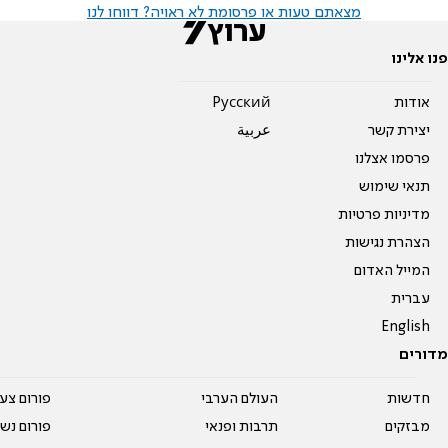
מצאתם טעות או פרסומת לא ראויה? דווחו לנו
פנו אלינו
אודות
Pусский
יצירת קשר
عربية
פרסמו אצלנו
תנאי שימוש
מדיניות פרטיות
הצהרת נגישות
המייל האדום
עברית
English
מדורים
חדשות
העולם הערבי
פורום צע
מבזקים
תרבות ופנאי
פורום נשו