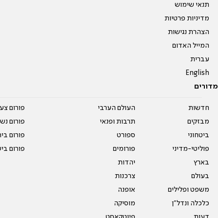
תנאי שימוש
מדיניות פרטיות
הצהרת נגישות
המייל האדום
עברית
English
מדורים
חדשות
העולם הערבי
פורום צע
מבזקים
תרבות ופנאי
פורום נשו
ביטחוני
ספורט
פורום בי
פוליטי-מדיני
פורומים
פורום בי
בארץ
יהדות
בעולם
צרכנות
משפט ופלילים
אופנה
כלכלה ונדל"ן
מוסיקה
דעות
פיוטקאסט