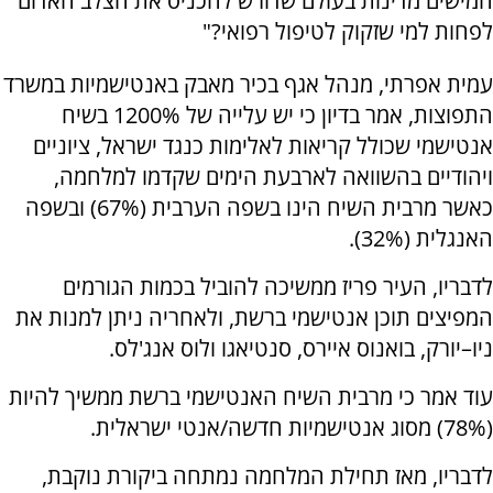
חמישים מדינות בעולם שדורש להכניס את הצלב האדום
לפחות למי שזקוק לטיפול רפואי?"
עמית אפרתי, מנהל אגף בכיר מאבק באנטישמיות במשרד
התפוצות, אמר בדיון כי יש עלייה של 1200% בשיח
אנטישמי שכולל קריאות לאלימות כנגד ישראל, ציוניים
ויהודיים בהשוואה לארבעת הימים שקדמו למלחמה,
כאשר מרבית השיח הינו בשפה הערבית (67%) ובשפה
האנגלית (32%).
לדבריו, העיר פריז ממשיכה להוביל בכמות הגורמים
המפיצים תוכן אנטישמי ברשת, ולאחריה ניתן למנות את
ניו–יורק, בואנוס איירס, סנטיאגו ולוס אנג'לס.
עוד אמר כי מרבית השיח האנטישמי ברשת ממשיך להיות
(78%) מסוג אנטישמיות חדשה/אנטי ישראלית.
לדבריו, מאז תחילת המלחמה נמתחה ביקורת נוקבת,