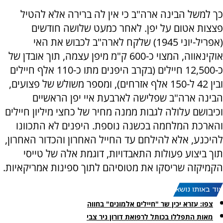
כך למשל הבינה ארה"ב כי אין לה ברירה אלא להטיל
פצצות אטום על יפן. לאחר כמעט שלושה חודשים
(אפריל-יוני 1945) שלקח לארה"ב לכבוש את האי
אוקינאווה, המצוי כ-600 ק"מ מיפן עצמה, תוך אובדן של
כ-12,500 חיילים (בקרב היפנים מתו כ-110 אלף חיילים
ובין 42 ל-150 אלף אזרחים), ומספר משולש של פצועים,
הבינה ארה"ב שפלישה לארבעת איי יפן הראשיים
וכיבושם עלולה לגבות ממנה מחיר של כחצי מיליון חיילים
והארכת המלחמה בכשנה נוספת. היפנים לא התכוונו
להיכנע, אלא להילחם עד החייל האחרון והכדור האחרון,
תוך ביצוע פעולות התאבדויות, דוגמת אלה של טייסי
הקמיקזה שריסקו את מטוסיהם לתוך ספינות אמריקאיות.
עוד באותו נושא:
צפו: עזרא יכין שר "חיילים אלמונים" בחווה
מאות התפללו בכותל לרפואת דורון ניר צבי