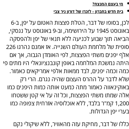
מי בעצם המנצח?
בית חדש בחברון - לזכרו של דורון ניר צבי
לכן, בסופו של דבר, הטלת פצצות האטום על יפן, ב-6
באוגוסט 1945 על הירושימה, וב-9 באוגוסט על נגסקי,
הביאה תוך שבוע לכניעה ללא תנאי של יפן ולהפסקה
סופית של מלחמת העולם השנייה. אז אמנם נהרגו 226
אלף יפנים משתי הפצצות, לפי האומדן הגבוה, אך אם
היתה נמשכת המלחמה באופן קונבנציונאלי היו מתים פי
כמה וכמה יפנים, לבד ממאות אלפי אמריקאים כאמור.
שלא לדבר על ההרס העצום שהיה נגרם. הרי רק
באוקינאווה כאמור מתה כמעט אותה כמות היפנים כמו
אלה שמתו משתי הפצצות, וכל זה על אי קטן ששטחו
1,200 קמ"ר בלבד, ללא אוכלוסיה אזרחית צפופה כמו
בערי יפן הגדולות.
כללו של דבר, מחיקת עזה מהאוויר, ללא שיקולי נקם