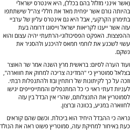
(אשר אינני מזלזל בהם בכלל), היא אינטרס ישראלי
בהיותה גורם אשר יפחית מאד את חללי צה"ל שישתתפו
בתימרון הקרקעי, אבל היא גם אינטרס עליון של ערביי
עזה אשר ייענו לקריאות ישראל וייסוגו דרומה בעת
ההפצצות. האפקט הפסיכולוגי-הרתעתי יהיה עצום והוא
עשוי לשכנע את לוחמי חמאס להיכנע ולהסגיר את
נשקם.
ועוד הערה לסיום: בראשית מרץ השנה אמר שר האוצר
בצלאל סמוטריץ כי "המדינה צריכה למחוק את חווארה",
וזכה על כך לקיתונות של רותחין ובוז ולהתנפלות רבתי.
לעניות דעתי ראוי כי כל המתנפלים והמתייפייפים יגישו
לסמוטריץ את התנצלותם, שהרי אין הבדל בין עזה
לחווארה במניע, בכוונה וברצון.
נראה כי ההבדל היחיד הוא ביכולת. וכשם שהם קוראים
כעת באיחור למחיקת עזה, סמוטריץ פשוט ראה את הנולד