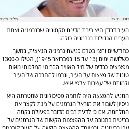
דורון ניר צבי
צילום: עצמי
העיר דרזדן היא בירת מדינת סקסוניה שבגרמניה ואחת
הערים הגדולות בגרמניה כולה.
כחודשיים וחצי בטרם כניעת גרמניה הנאצית, במשך
כשלושה ימים (13 עד 15 בפברואר 1945), הטילו כ-1300
מפציצים כבדים של חיל האוויר הבריטי המלכותי מאות
טונות של פצצות על העיר, וגרמו להחרבה של העיר
ולמותם של עשרות אלפי איש.
המניע להפצצה היה לוחמה פסיכולוגית שמטרתה היא
ניסיון לשבור את מוראל הגרמנים על מנת לקצר את
המלחמה, אם כי לדעת רבים מדובר בפעולת נקמה
בריטית בתגובה על ההפצצות הקשות של הגרמנים על
ערי בריטניה, ובמיוחד ההפצצה הקשה על העיר קובנטרי