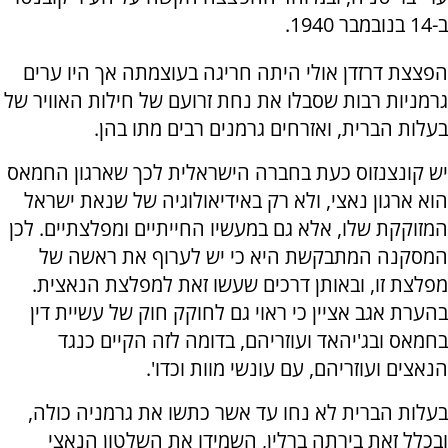
ב-14 בנובמבר 1940.
הפצצת דרזדן אולי היתה חריגה בעוצמתה אך היו ערים
גרמניות רבות שסבלו את נחת זרועם של חילות האוויר של
בעלות הברית, ואזרחים גרמנים רבים מתו בהן.
יש קונצנזוס כעת בחברה הישראלית לכך שארגון החמאס
הוא ארגון נאצי, ולא רק באידיאולוגיה של שנאת ישראל
המזוקקת שלו, אלא גם במעשיו החייתיים ומפלצתיים. לכן
המסקנה המתבקשת היא כי יש לערוף את ראשה של
מפלצת זו, ובאותן דרכים שעשו זאת למפלצת הנאצית.
בהערת אגב אציין כי ראוי גם לחוקק חוק של עשיית דין
בחמאס ובג'יהאד ועוזריהם, בדומה לזה הקיים כנגד
הנאצים ועוזריהם, עם עונשי מוות וכדו'.
בעלות הברית לא נחו עד אשר כתשו את גרמניה כולה,
ובכלל זאת בירתה ברלין, השמידו את השלטון הנאצי