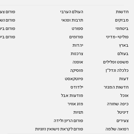
חדשות
העולם הערבי
פורום צע
מבזקים
תרבות ופנאי
פורום נשו
ביטחוני
ספורט
פורום בי
פוליטי-מדיני
פורומים
פורום בי
בארץ
יהדות
בעולם
צרכנות
משפט ופלילים
אופנה
כלכלה ונדל"ן
מוסיקה
דעות
פיוטקאסט
חדשות המגזר
ילדודס
אוכל
מודעות אבל
כיפה שחורה
מזג אוויר
דיגיטל
תגיות
צעירים
פורום הריון ולידה
רפואה שלמה
פורום לקראת נישואין וזוגיות