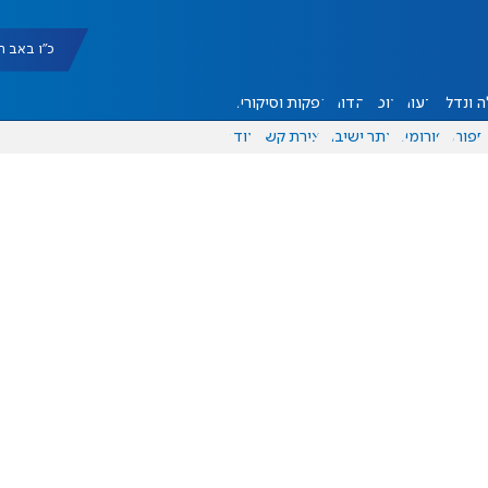
כ"ו באב תשפ"ו |
 ונדל"ן
דעות
אוכל
יהדות
הפקות וסיקורים
ספורט
פורומים
אתר ישיבה
יצירת קשר
עוד