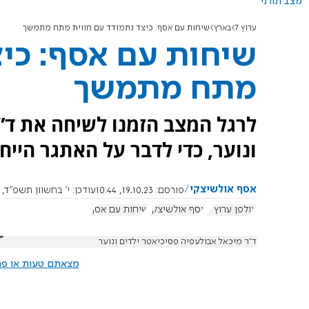
מצב תורני
ערוץ 7
בארץ
שיחות עם אסף: כיצד נתמודד עם חווית מתח מתמשך
שיחות עם אסף: כיצ
מתח מתמשך
לרגל המצב הזמנו לשיחה את ד”ר
ונוער, כדי לדבר על האתגר הייח
אסף אולשיצקי
פורסם:
19.10.23, 10:44
עודכן:
י' בחשוון תשפ"ד, 25.10.2023, 13:06:00
אולפן ערוץ 7
אסף אולשיצקי
שיחות עם אסף
ד”ר מיכאל אבולעפיה פסיכיאטר ילדים ונוער
מצאתם טעות או פרס