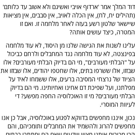
דוד המלך אמר 'ארדוף אויבי ואשיגם ולא אשוב עד כלותם'
(תהילים יח, לח), אין הכלה לאויב, אין סבבים, אין מציאות
שיישאר שלטון רשע בעזה לאחר מלחמה זו. ואם זו
המטרה, כיצד עושים אותה?
עלינו לשנות את הגישה שלנו מן היסוד, לא עוד מלחמה
בפינצטה, לא עוד מלחמה נגד המחבלים ולרחם כביכול
על "הבלתי מעורבים", מי הם בדיוק הבלתי מעורבים? אלו
שבזזו, אלו ששרפו בתים, אלו שחטפו יהודים, אלו שבזזו את
הציוד של נרצחי המסיבה ברעים, אלו ששמחו לאיד על
מפלתנו, ועל שפיכת דם אחינו ואחיותינו. מי הם בדיוק
הבלתי מעורבים? מי זו האוכלוסיה החפה מפשע? די
לעיוות המוסרי.
נכון, איננו מחפשים בדווקא לפגוע באוכלוסיה, אבל כן אנו
מחפשים להרוג ולהשמיד את המחבלים ותומכיהם, והם
הרי מכירים אותנו מצוין ויודעים שאם הם יסתתרו בבתים