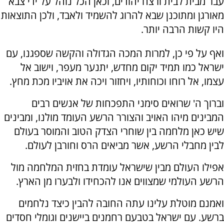
עבר מבית לבית ורצח יהודים, וכאן הכל נוהל על ידי צבא
מאורגן ומתוכנן שבא להרוג להשמיד ולאבד, ולכן התוצאות
היו קשות הרבה יותר.
ואף על פי כן, למרות המכה הגדולה והקשה שספגנו, עם
ישראל כמו תמיד יקום מחדש, יתנער מעפר, וישוב אל
עצמו, אל רוחו וכוחותיו, ויחזור ויכה את אויביו מכת מחץ.
וברוך ה' שרואים סימני התפכחות של אנשים רבים
המבינים מיהו האויב והצורר הרשע העומד מולנו, ומבינים
שיש כאן מלחמה בין שוחרי הצדק הטוב והמוסר בעולם
לבין מחבלי הרשע, אשר מביאים הרס וחורבן לעולם.
אפילו העולם מבין שישראל עומדת בחזית המלחמה מול
הרשע העולמי שמצווים אנו להכחידו ולבערו מן הארץ.
ואמנם מוטלת עלינו עתה החובה להבין כיצד נלחמים
ברשע. עם ישראל בטבעם רחמנים ביישנים וגומלי חסדים