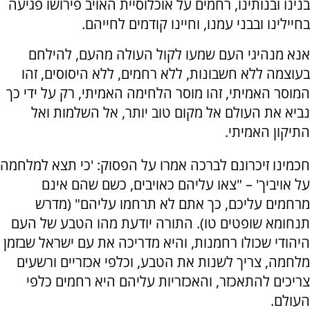
בנינו ובנותינו, רחמים על אוכלוסיית האויב פירושו פגיעה
בחיילינו ובבני עמנו, וחיינו קודמים לחייהם.
אנא מנהיגי העם שמעו לקול העולה מהעם, להילחם
בעוצמה ללא חשבונות, ללא רחמים, ללא היסוסים, זהו
המוסר האמיתי, זהו מוסר הלחימה האמיתי, רק על ידי כך
נביא את העולם אל מקום טוב יותר, אל השלמות ואל
התיקון האמיתי.
חכמינו זיכרונם לברכה אמרו על הפסוק: 'כי תצא למלחמה
על אויביך' – "צאו עליהם כאויבים, כשם שהם אינם
מרחמים עליכם, כך אתם לא תרחמו עליהם" (מדרש
תנחומא שופטים טו). התורה יודעת מהו הטבע של העם
היהודי שכולו רחמנות, והיא מדריכה את עם ישראל שבזמן
מלחמה, צריך לשנות את הטבע, וכלפי אכזריים ורשעים
צריכים להתאכזר, והאכזריות עליהם היא רחמים כלפי
העולם.