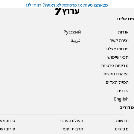
מצאתם טעות או פרסומת לא ראויה? דווחו לנו
פנו אלינו
אודות
Pусский
יצירת קשר
عربية
פרסמו אצלנו
תנאי שימוש
מדיניות פרטיות
הצהרת נגישות
המייל האדום
עברית
English
מדורים
חדשות
העולם הערבי
פורום צע
מבזקים
תרבות ופנאי
פורום נשו