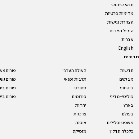
תנאי שימוש
מדיניות פרטיות
הצהרת נגישות
המייל האדום
עברית
English
מדורים
חדשות
העולם הערבי
פורום צע
מבזקים
תרבות ופנאי
פורום נשו
ביטחוני
ספורט
פורום בי
פוליטי-מדיני
פורומים
פורום בי
בארץ
יהדות
בעולם
צרכנות
משפט ופלילים
אופנה
כלכלה ונדל"ן
מוסיקה