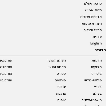
פרסמו אצלנו
תנאי שימוש
מדיניות פרטיות
הצהרת נגישות
המייל האדום
עברית
English
מדורים
חדשות
העולם הערבי
פורום צע
מבזקים
תרבות ופנאי
פורום נשו
ביטחוני
ספורט
פורום בי
פוליטי-מדיני
פורומים
פורום בי
בארץ
יהדות
בעולם
צרכנות
משפט ופלילים
אופנה