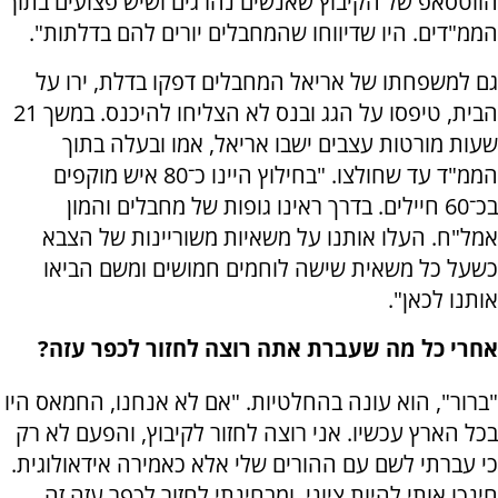
הווטסאפ של הקיבוץ שאנשים נהרגים ושיש פצועים בתוך
הממ"דים. היו שדיווחו שהמחבלים יורים להם בדלתות".
גם למשפחתו של אריאל המחבלים דפקו בדלת, ירו על
הבית, טיפסו על הגג ובנס לא הצליחו להיכנס. במשך 21
שעות מורטות עצבים ישבו אריאל, אמו ובעלה בתוך
הממ"ד עד שחולצו. "בחילוץ היינו כ־80 איש מוקפים
בכ־60 חיילים. בדרך ראינו גופות של מחבלים והמון
אמל"ח. העלו אותנו על משאיות משוריינות של הצבא
כשעל כל משאית שישה לוחמים חמושים ומשם הביאו
אותנו לכאן".
אחרי כל מה שעברת אתה רוצה לחזור לכפר עזה?
"ברור", הוא עונה בהחלטיות. "אם לא אנחנו, החמאס היו
בכל הארץ עכשיו. אני רוצה לחזור לקיבוץ, והפעם לא רק
כי עברתי לשם עם ההורים שלי אלא כאמירה אידאולוגית.
חינכו אותי להיות ציוני, ומבחינתי לחזור לכפר עזה זה