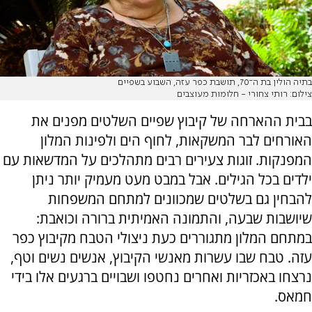
בתיה הולין בת ה־70, תושבת כפר עזה, השבוע בשפיים
צילום: רותי צחורי - חלומות מעוצבים
בבית ההארחה של קיבוץ שפיים השלטים מפנים את
האורחים לבר המשקאות, לחוף הים ולפינות המלון
המפנקות. זוגות צעירים רבים מתהלכים על המדשאות עם
ילדים בכל הגילים. אבל במבט מעט מעמיק יותר ניתן
להבחין גם בשלטים שמכוונים למתחם המשפחות
שיושבות שבעה, והתמונה האמיתית ברורה וכואבת:
במתחם המלון מתגוררים כעת ניצולי הטבח מקיבוץ כפר
עזה. טבח שבו עשרות מאנשי הקיבוץ, אנשים נשים וטף,
נרצחו באכזריות ואחרים נחטפו ושבויים ברגעים אלו בידי
חמאס.