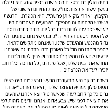
בתיה הולין בת ה־70 חיה 50 שנה בכפר עזה. היא ניהלה
במשך עשור את צוות צח"י, צוות החירום היישובי של
הקיבוץ. "אחרי צוק איתן פרשתי", היא מספרת. "הרגשתי
ששלוש מלחמות זה מספיק". בשבועיים האחרונים היו
לאנשי כפר עזה לוויות רבות בכל יום. בתיה כתבה נוסח
של הספד מטעם הקהילה. "כתבתי שאנחנו טומנים חלק
גדול מהנפש ומהעולם שלנו, ושאנחנו מתקשים לתאר,
לספר ולהתנחם מול כל האובדן הזה. כתבתי גם שאנחנו
יודעים שהעולם ממשיך להסתובב ושצריך לקום ולבנות
מחדש את הבית שלנו, שכל פינה בו, כל מדרכה וכל רחוב
יזכירו לעד את הנרצחים".
בשבת בבוקר היא התעוררה מרעש נוראי: "זה היה כאילו
מטוס סילון ממריא מהחצר שלנו", היא מתארת. "אנחנו
גרים כל כך קרוב לעזה שכאשר טיל יוצא אנחנו שומעים
את היציאה לפני שיש צבע אדום. אנחנו יודעים לזהות לפי
העוצמה של היציאה לאיזה כיוון הטיל שוגר, האם זה טיל