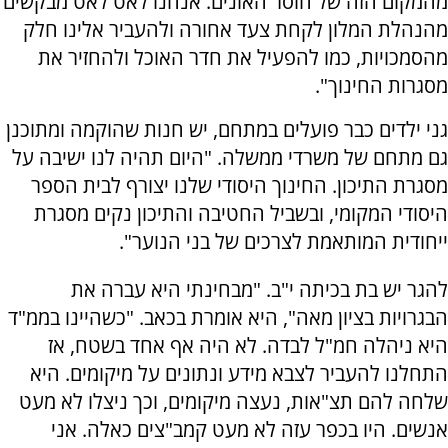
מהמקום הזה של חוסר האונים. אנחנו לאט לאט מבקשים
מהנהלת המלון לקחת צעד אחורה ולהעביר אלינו חלק
מהסמכויות, כמו להפעיל את חדר האוכל ולהחזיר את
מסגרות החינוך".
גני ילדים כבר פועלים במתחם, יש חנות שהוקמה ומתוכנן
גם מתחם של משרדי ממשלה. "היום תהיה לנו ישיבה על
מסגרת התיכון. החינוך היסודי שלנו יצורף לבית הספר
היסודי המקומי, ובשביל החטיבה והתיכון נקים מסגרת
ייחודית המותאמת לצרכים של בני הנוער".
להגר יש בת בכיתה י"ב. "מבחינתי היא עברה את
הבגרויות בציון מאה", היא אומרת בכאב. "כשהיינו בממ"ד
היא ניהלה חמ"ל לבדה. לא היה אף אחד בשטח, אז
התחלנו להעביר לצבא מידע ונתונים על מיקומים. היא
שלחה להם תצ"אות, נעצה מיקומים, וכך ניצלו לא מעט
אנשים. היו בכפר עזה לא מעט קמב"צים כאלה. אני