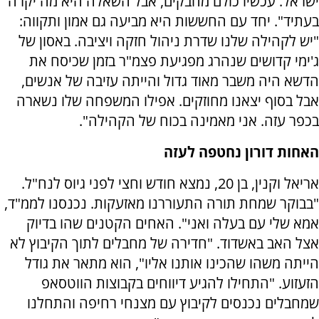
ישראל. עכשיו כולם מחבקים, אבל השאלה היא מה יקרה
בעתיד". יחד עם החששות היא מביעה גם אמון ותקווה:
"יש לקהילה שלנו שדרת ניהול חזקה ויציבה. באסון של
ג'ימי קדושים שנהרג מפגיעת פצמ"ר בזמן שכיסח את
הדשא היה משבר מאוד גדול והייתה עזיבה של אנשים,
אבל בסוף יצאנו מחוזקים. אפילו המשפחה שלו נשארה
בכפר עזה. אני מאמינה בכוח של הקהילה".
האחות דורון נחטפה לעזה
אריאל וקנין, בן 20, נמצא חודש וחצי לפני גיוס לנח"ל.
"בבוקר שמחת תורה התעוררנו מאזעקות. נכנסנו לממ"ד,
אמא שלי עם בעלה ואני". האחים הקטנים שהו בדיוק
אצל האב באשדוד. "חדירה של מחבלים לתוך הקיבוץ לא
הייתה משהו שהכינו אותנו אליו", הוא מתאר את גודל
הזעזוע. "התחילו להגיע דיווחים בקבוצות הווטסאפ
שמחבלים נכנסים לקיבוץ עם מצנחי רחיפה והתחלנו