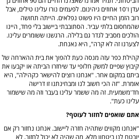
הביטחוני. תמיד אמרנו שאצלנו החיים הם 90 אחוזים גן
עדן ו־10 אחוזים גיהינום. לפעמים נורו עלינו טילים, אבל
רוב הזמן החיים היו פשוט נפלאים. הייתה תחושה
שהמחסום בלתי עביר. הסתובבתי ביישוב בלי פחד, היינו
הולכים מסביב לגדר גם בלילה. הרגשנו ששומרים עלינו.
לצערנו זה לא קרה", היא נאנחת.
קהילת כפר עזה מנסה כעת להפוך את בית ההארחה של
קיבוץ שפיים למשק חלופי עד שיחזרו הביתה או יקבעו את
ביתם במקום אחר. "אנחנו רוצים להישאר כקהילה", היא
אומרת. "זה הכי חשוב לנו ומבחינתנו זו דרישה
חד־משמעית. זה מה ששמר עלינו בעבר וזה מה שישמור
עלינו כעת".
אתם שואפים לחזור לעוטף?
"אנחנו מקווים שתהיה חזרה ליישוב. אנחנו נחזור רק אם
יובטח לנו ביטחון מלא. מה שהיה לא יכול לחזור. לא