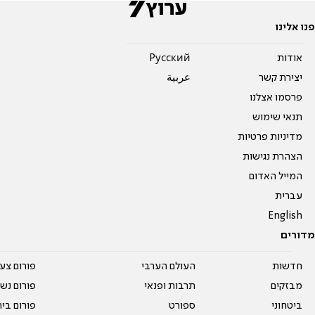
פנו אלינו
אודות
Pусский
יצירת קשר
عربية
פרסמו אצלנו
תנאי שימוש
מדיניות פרטיות
הצהרת נגישות
המייל האדום
עברית
English
מדורים
חדשות
העולם הערבי
פורום צע
מבזקים
תרבות ופנאי
פורום נשו
ביטחוני
ספורט
פורום בי