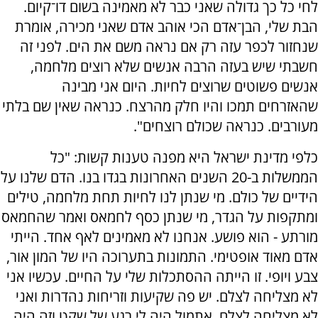
לחי כל כך גדולה שאני כבר לא מאמינה בשום דו־קיום.
הבת שלי, הבן־אדם הכי אוהב אדם שאני מכירה, אומרת
שנחזור לכפר עזה רק אם נראה משם את הים. לפני זה
חשבתי שיש בעזה הרבה אנשים שלא רוצים מלחמה,
אנשים פשוטים שרוצים לחיות. היום אני מבינה
שהאזרחים תמכו והיו חלק מהרצח. כנראה שאין שם בלתי
מעורבים. כנראה שכולם רוצחים".
כלפי מדינת ישראל היא מפנה טענות קשות: "כל
הממשלות ב-20 השנים האחרונות בגדו בנו. הדם שלנו על
הידיים של כולם. מי שנתן לנו לחיות תחת מלחמה, טילים
ומתקפות על הגדר, מי שנתן כסף לחמאס ואמר שהחמאס
מורתע - הוא פושע. אנחנו לא מאמינים לאף אחד. הייתי
אדם מאוד אופטימי. התמונות בתערוכה היו של המון אור,
צבע ויופי. זו הייתה ההסתכלות שלי על החיים. עכשיו אני
לא מצליחה לצלם. יש פה שקיעות וזריחות נהדרות ואני
לא מצליחה לצלם. אתמול היה לי רגע של שקט וזה היה