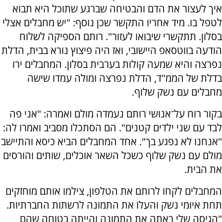
איך לעצור את הדם והבטיחה שברגע שתוכל היא תבוא
לטפל בו. מיד אחריו התקשר שכן נוסף: "יש מחבלים אצלי
בסלון. תתקשרי שיבואו לעזור". רותם הספיקה לשלוח
הודעה בווטסאפ היישובי, ואז היה פיצוץ נורא בבית, הדלת
נפרצה והיא שמעה קולות בערבית בסלון. המחבלים ירו
בדלת של הממ"ד, הדלת נפרצה ומולה עמדו שישה
מחבלים עם נשק שלוף.
בקור רוח על־אנושי רותם נעמדה מולם ואמרה: "אני פה
לבד עם שני ילדים קטנים". הם הסתכלו מסביב ואמרו לה:
"אנחנו לא נפגע בך". אחד המחבלים הביא כיסא והתיישב
מולם עם נשק שלוף כשכל השאר אוכלים, שותים והורסים
את הבית.
המחבלים לקחו לרותם את הטלפון, צילמו אותם מוחזקים
תחת איומי נשק והעלו את התמונה לרשתות החברתיות.
"הגיסה שלי ראתה את התמונה והייתה בטוחה שהם