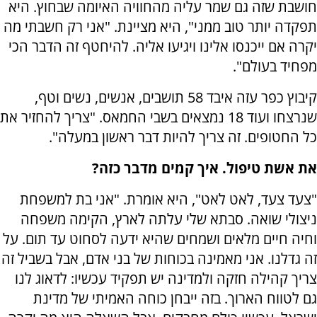
חושבת שזה גם שמר עליה מהחוויה האיומה שבחוץ. היא
תפקדה יותר טוב ממני", היא מציינת. "אני רק חשבתי מה
יקרה אם ייכנסו אלינו ויגיעו אליה. להיחטף זה הדבר הכי
מפחיד בעולם".
קיבוץ כפר עזה איבד 58 תושבים, אנשים, נשים וטף,
שנרצחו ועוד 18 נמצאים בשבי החמאס. "צריך להחזיר את
כל החטופים. זה צריך להיות דבר ראשון במעלה".
את אשת טיפול. איך קמים מדבר כזה?
"צעד צעד, לאט לאט", היא אומרת. "אני בת למשפחת
ניצולי שואה. סבתא שלי עלתה לארץ, הקימה משפחה
וחיה חיים מלאים ושמחים שהיא ידעה לסחוט עד תום. על
זה גדלנו. אני מאמינה בכוחות של בני אדם, אבל בשביל זה
צריך קהילה חזקה ולמדינה יש תפקיד עכשיו: לדאוג לנו
גם לטווח הארוך. בזה ייבחן כוחה האמיתי של מדינת