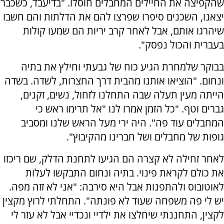
שהקפיצה את החיילים המחבלים חוסלו. "בדיעבד, כשכבר
יצאנו, השכנים סיפרו שפרצו להם את הדלתות והם חשבו
שיהרגו אותם, אבל לאחר קרב יריות הם שמעו קולות
בעברית והכול נפסק".
בבוקר שלמחרת הגיע כוח של גבעתי וחילץ את בתיה
ונחום. "הוציאו אותנו מהבית דרך החצרות, לשדה. בשדה
הייתה מעין תעלה שבה התחלנו לזחול, נשים, זקנים,
גברים וטף. "כל הזמן אמרו לנו "אל תרימו ראש כי
המחבלים עוד פה". היה ירי מעל הראש שלנו ומסביב
גופות של מחבלים ושל חברינו מהקיבוץ".
לאחר זחילה לא קצרה הם הגיעו לתחנת הדלק, שם ריכזו
את כולם לקראת פינוי. בתיה ונחום התבקשו לעלות
לאוטובוס ולהתפנות אבל היא סירבה: "אני לא זזה מפה.
יש לי פה משפחה שעוד לא פונתה". התחלתי לרוץ מקצין
לקצין, התחננתי שיחלצו את ילדיי ונכדיי אבל לא עזר לי