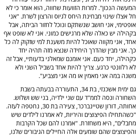
המעשה הנכון". למרות הזוועות שחווה, הוא אומר כי לא
חל אצלו שינוי מבחינת היחס לגיוס והרצון לשרת. "אני
אופטימי, אני חושב שנשתקם ונוכל לחזור הביתה, אבל
בקהילה יש כאלה שלא מרגישים כמוני. אני לא שופט אף
אחד, אני מקווה שאוכל להיות משענת למי שזקוק לה כל
כך. אני מבין שהדרך היחידה שנצא מזה תהיה יחד
כקהילה, יחד כעם. אני אומנם שמאלני בדעותיי, אבל זה
לא רלוונטי כרגע. צריך להיות אחד בשביל השני ולא
משנה במה אני מאמין או מה אני מצביע".
גם ימית אשכנזי, בת 34, התעוררה בבעתה בשבת
השחורה ונסה לממ"ד עם שני ילדיה, בני שש ושלוש.
אחותה, דורון שטיינברכר, צעירה בת 30, נחטפה לעזה.
"כשהתחילו הפיצוצים והיריות, לא אמרנו לילדים שיש
מחבלים", היא משחזרת. "אמרנו להם שכל הקרבות
והפיצוצים שהם שומעים אלה החיילים הגיבורים שלנו,