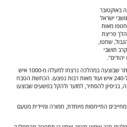
ה באוקטובר
תושבי ישראל
חטפו מאות
מהלך פריצת
בול, שחטו,
קרב תושבי
יהודים".
"מדובר במתקפת הטרור הקטלנית והאכזרית ביותר שבוצעה במהלכה נרצחו למעלה מ-1000 איש
ואישה, ובהם גם קשישים ותינוקות, נחטפו מעל ל-240 איש ועוד מאות רבות נפצעו. הכחשת הטבח
ה, בניסיון להסתיר, למזער ולהקל בפשעים שבוצעו
חייבים התייחסות מיוחדת, חמורה ומיידית מטעם
לגתו ח"כ אימאן ח'טיב-יאסין כי תתפטר מהמפלגה,