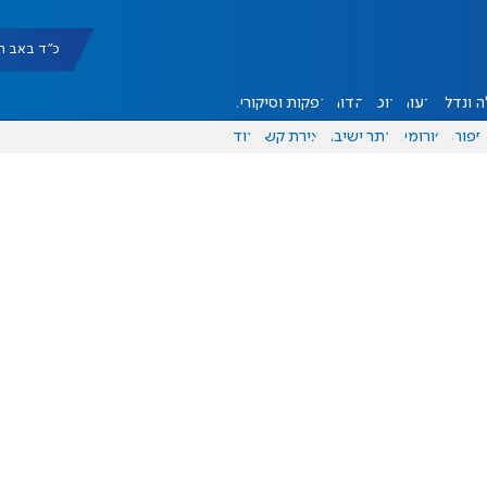
כ"ד באב תשפ"ו |
 ונדל"ן
דעות
אוכל
יהדות
הפקות וסיקורים
ספורט
פורומים
אתר ישיבה
יצירת קשר
עוד