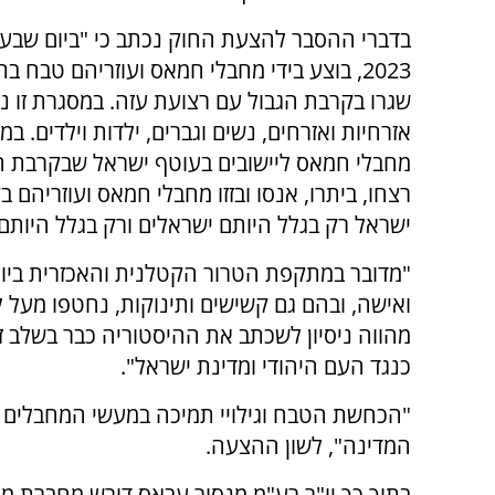
בדברי ההסבר להצעת החוק נכתב כי "
ביום שבע
2023, בוצע בידי מחבלי חמאס ועוזריהם טבח ב
שגרו בקרבת הגבול עם רצועת עזה. במסגרת זו נ
אזרחיות ואזרחים, נשים וגברים, ילדות וילדים. ב
מחבלי חמאס ליישובים בעוטף ישראל שבקרבת הג
רצחו, ביתרו, אנסו ובזזו מחבלי חמאס ועוזריהם ב
ישראל רק בגלל היותם ישראלים ורק בגלל היותם 
מהווה ניסיון לשכתב את ההיסטוריה כבר בשלב ז
כנגד העם היהודי ומדינת ישראל".
"הכחשת הטבח וגילויי תמיכה במעשי המחבלים מ
המדינה", לשון ההצעה.
בתוך כך יו"ר רע"מ מנסור עבאס דורש מחברת מפ