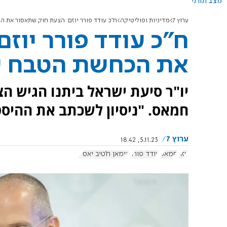
מצב תורני
ערוץ 7
מדיניות ופוליטיקה
ח"כ עודד פורר יוזם: הצעת חוק שתאסור את
ח"כ עודד פורר יוז
את הכחשת הטבח 
יו"ר סיעת ישראל ביתנו הגיש 
חמאס. "ניסיון לשכתב את ההיסט
ערוץ 7
5.11.23, 18:42
עזה
חמאס
עודד פורר
אימאן ח'טיב יאסין