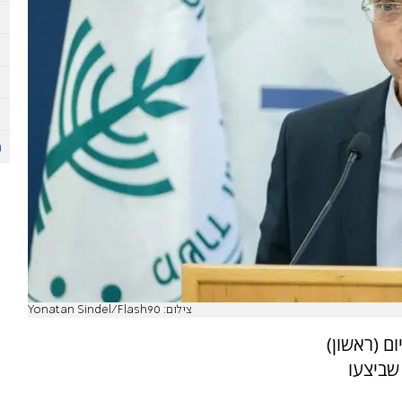
צילום: Yonatan Sindel/Flash90
ום (ראשון)
ביצעו