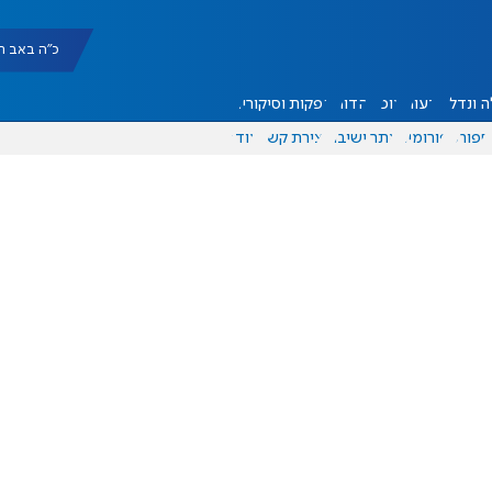
כ"ה באב תשפ"ו |
 ונדל"ן
דעות
אוכל
יהדות
הפקות וסיקורים
ספורט
פורומים
אתר ישיבה
יצירת קשר
עוד