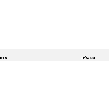
פנו אלינו
מדור
אודות
Pусский
חד
יצירת קשר
عربية
מב
פרסמו אצלנו
בי
תנאי שימוש
פו
מדיניות פרטיות
בא
הצהרת נגישות
בע