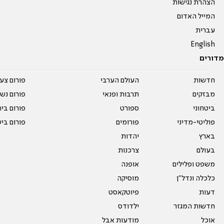
הצהרת נגישות
המייל האדום
עברית
English
מדורים
חדשות
העולם הערבי
פורום צע
מבזקים
תרבות ופנאי
פורום נשו
ביטחוני
ספורט
פורום בי
פוליטי-מדיני
פורומים
פורום בי
בארץ
יהדות
בעולם
צרכנות
משפט ופלילים
אופנה
כלכלה ונדל"ן
מוסיקה
דעות
פיוטקאסט
חדשות המגזר
ילדודס
אוכל
מודעות אבל