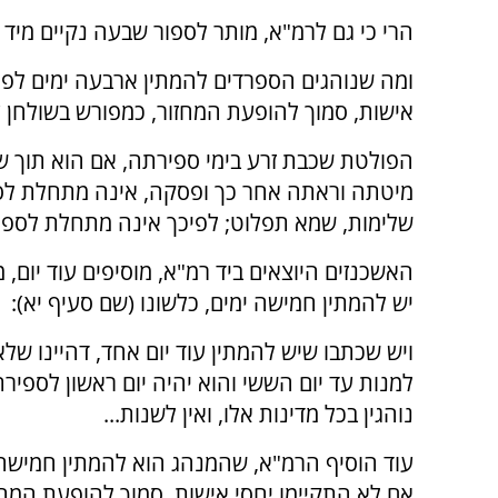
הרי כי גם לרמ"א, מותר לספור שבעה נקיים מי
ומה שנוהגים הספרדים להמתין ארבעה ימים לפני
אישות, סמוך להופעת המחזור, כמפורש בשולחן ע
הפולטת שכבת זרע בימי ספירתה, אם הוא תוך ש
מיטתה וראתה אחר כך ופסקה, אינה מתחלת לספ
שלימות, שמא תפלוט; לפיכך אינה מתחלת לספור
האשכנזים היוצאים ביד רמ"א, מוסיפים עוד יום
יש להמתין חמישה ימים, כלשונו (שם סעיף יא):
ויש שכתבו שיש להמתין עוד יום אחד, דהיינו של
למנות עד יום הששי והוא יהיה יום ראשון לספירתה
נוהגין בכל מדינות אלו, ואין לשנות...
עוד הוסיף הרמ"א, שהמנהג הוא להמתין חמישה 
אם לא התקיימו יחסי אישות, סמוך להופעת המחז