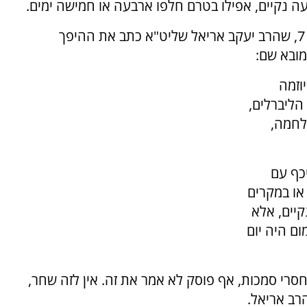
ה נקיים, אפילו בטרם חלפו ארבעה או חמישה ימים.
אלא שלגודל הפתעתי, ראיתי ממש עכשיו בערוץ 7, שהרב יעקב אריאל שליט"א כתב את ההיפך
מובא שם:
 עם ערוץ 7 את היוזמה
הליברלים,
לחמה,
כף עם
או במקרים
יים, אלא
ום היה יום
חסרי סמכות, אף פוסק לא אמר את זה. אין לזה שחר,
הרב אריאל.