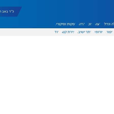
כ"ד באב תשפ"ו |
 ונדל"ן
דעות
אוכל
יהדות
הפקות וסיקורים
ספורט
פורומים
אתר ישיבה
יצירת קשר
עוד