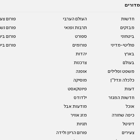
מדורים
חדשות
העולם הערבי
פורום צע
מבזקים
תרבות ופנאי
פורום נשו
ביטחוני
ספורט
פורום בי
פוליטי-מדיני
פורומים
פורום בי
בארץ
יהדות
בעולם
צרכנות
משפט ופלילים
אופנה
כלכלה ונדל"ן
מוסיקה
דעות
פיוטקאסט
חדשות המגזר
ילדודס
אוכל
מודעות אבל
כיפה שחורה
מזג אוויר
דיגיטל
תגיות
צעירים
פורום הריון ולידה