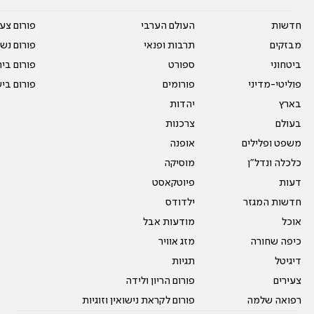
חדשות
העולם הערבי
פורום צע
מבזקים
תרבות ופנאי
פורום נשו
ביטחוני
ספורט
פורום בי
פוליטי-מדיני
פורומים
פורום בי
בארץ
יהדות
בעולם
צרכנות
משפט ופלילים
אופנה
כלכלה ונדל"ן
מוסיקה
דעות
פיוטקאסט
חדשות המגזר
ילדודס
אוכל
מודעות אבל
כיפה שחורה
מזג אוויר
דיגיטל
תגיות
צעירים
פורום הריון ולידה
רפואה שלמה
פורום לקראת נישואין וזוגיות