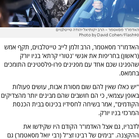
האדמו"ר מסאטמר - הרב יקותיאל יהודה טייטלבוים
Photo by David Cohen/Flash90
האדמו"ר מסאטמר, הרב זלמן לייב טייטלבוים, תקף אמש
(ראשון) בחריפות את אנשי 'נטורי קרתא' בניו יורק
שהפגינו שכם אחד עם מפגינים פרו-פלסטינים התומכים
בחמאס.
"יש כאלו שאין להם שום מסורת אבות, עושים פעולות
באופן עצמאי, כי הם חושבים שהם מבינים יותר מהצדיקים
הקודמים", אמר בשיחה לחסידיו בכינוס בבית הכנסת
המרכזי בניו יורק.
לדבריו, גם אצל האדמו"ר הקודם היו שקידשו את
ההקצנה. "בימים של רבינו זצ"ל (רבי יואל מסאטמר) גם