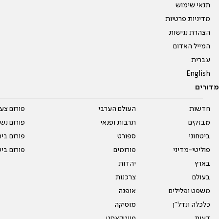
תנאי שימוש
מדיניות פרטיות
הצהרת נגישות
המייל האדום
עברית
English
מדורים
חדשות
העולם הערבי
פורום צע
מבזקים
תרבות ופנאי
פורום נשו
ביטחוני
ספורט
פורום בי
פוליטי-מדיני
פורומים
פורום בי
בארץ
יהדות
בעולם
צרכנות
משפט ופלילים
אופנה
כלכלה ונדל"ן
מוסיקה
דעות
פיוטקאסט