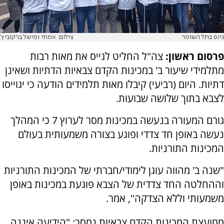
גיוס בתל השומר
צילום: אמתי ומישל ברקוביץ'
פרסום ראשון:
צה"ל החליט לגייס את מאות רבות
מתלמידי שיעור ב' במכינות הקדם צבאיות הדתיות ושאינן
דתיות. היום (רביעי) קיבלו מאות תלמידים הודעה כי יגוייסו
לצבא בתוך שלושה שבועות.
גורם המעורה בנעשה במכינות מסר לערוץ 7 כי המהלך
נעשה באופן חד צדדי ופוגע בצורה משמעותית בעולם
המכינות התורניות.
"שנה ב' מהווה עוגן לימודי/חברתי של המכינות התורניות
וההחלטה החד צדדית של הצבא פוגעת במכינות באופן
משמעותי וללא הצדקה", אמר.
ממועצת המכינות הקדם צבאיות נמסר: "הידיעה איננה