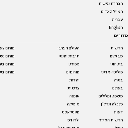
הצהרת נגישות
המייל האדום
עברית
English
מדורים
חדשות
העולם הערבי
פורום צע
מבזקים
תרבות ופנאי
פורום נשו
ביטחוני
ספורט
פורום בי
פוליטי-מדיני
פורומים
פורום בי
בארץ
יהדות
בעולם
צרכנות
משפט ופלילים
אופנה
כלכלה ונדל"ן
מוסיקה
דעות
פיוטקאסט
חדשות המגזר
ילדודס