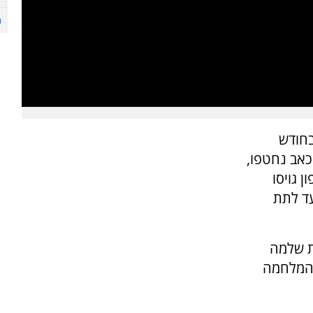
בחודש
אב נחטפו,
 גויסו
עד לתת
ת שלמה
 המלחמה