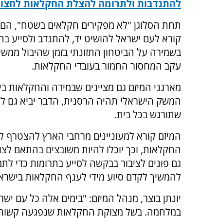
להתנדבות ולתרומה להצלת החקלאות לחצו 
תחת הסלוגן "לא מפקירים חקלאים בשטח", הם מ
קורא לעם ישראל להושיט יד, להתנדב ולסייע בה
בשמירה על הביטחון התזונתי בזמן שהיבול ממשיך
עקב המחסור החמור בעובדי החקלאות.
מארגני המיזם גם מציינים שבמידה והחקלאות ב
המשק הישראלי תהיה הרסנית, הדבר יביא גם למ
שתורגש בכל בית.
המיזם קורא למעוניינים מרחבי הארץ להצטרף למ
החקלאות, וכך יוכלו להיות משובצים בהתאם לצור
גם פונים לציבור בבקשה לסייע בתרומות כדי ל
להמשיך לקדם סיוע מידי לענף החקלאות בישראל
יונתן בוצר, מנהל המיזם: "בימים אלה כל עם יש
במלחמה. בשל מצוקת החקלאות שנפגעה קשות בש