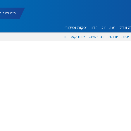
כ"ה באב תשפ"ו |
 ונדל"ן
דעות
אוכל
יהדות
הפקות וסיקורים
ספורט
פורומים
אתר ישיבה
יצירת קשר
עוד