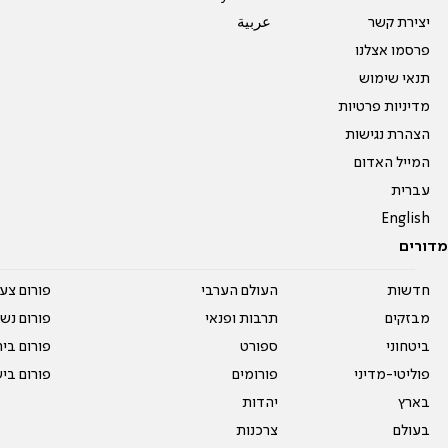
יצירת קשר
عربية
פרסמו אצלנו
תנאי שימוש
מדיניות פרטיות
הצהרת נגישות
המייל האדום
עברית
English
מדורים
חדשות
העולם הערבי
פורום צע
מבזקים
תרבות ופנאי
פורום נשו
ביטחוני
ספורט
פורום בי
פוליטי-מדיני
פורומים
פורום בי
בארץ
יהדות
בעולם
צרכנות