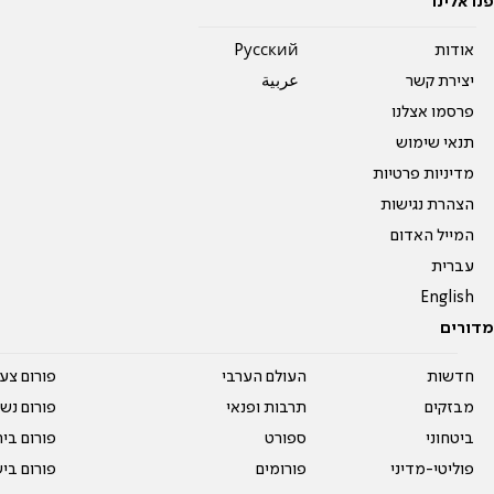
פנו אלינו
אודות
Pусский
יצירת קשר
عربية
פרסמו אצלנו
תנאי שימוש
מדיניות פרטיות
הצהרת נגישות
המייל האדום
עברית
English
מדורים
חדשות
העולם הערבי
פורום צע
מבזקים
תרבות ופנאי
פורום נשו
ביטחוני
ספורט
פורום בי
פוליטי-מדיני
פורומים
פורום בי