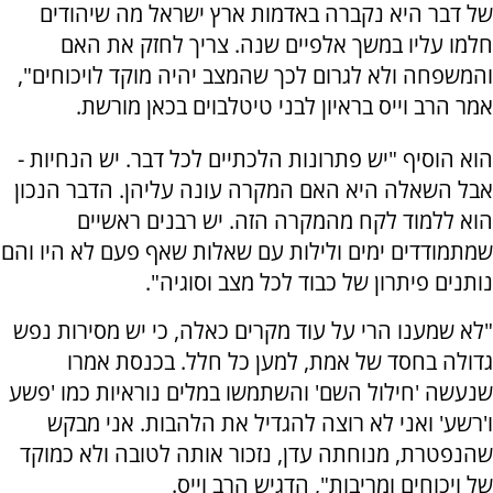
של דבר היא נקברה באדמות ארץ ישראל מה שיהודים
חלמו עליו במשך אלפיים שנה. צריך לחזק את האם
והמשפחה ולא לגרום לכך שהמצב יהיה מוקד לויכוחים",
אמר הרב וייס בראיון לבני טיטלבוים בכאן מורשת.
הוא הוסיף "יש פתרונות הלכתיים לכל דבר. יש הנחיות -
אבל השאלה היא האם המקרה עונה עליהן. הדבר הנכון
הוא ללמוד לקח מהמקרה הזה. יש רבנים ראשיים
שמתמודדים ימים ולילות עם שאלות שאף פעם לא היו והם
נותנים פיתרון של כבוד לכל מצב וסוגיה".
"לא שמענו הרי על עוד מקרים כאלה, כי יש מסירות נפש
גדולה בחסד של אמת, למען כל חלל. בכנסת אמרו
שנעשה 'חילול השם' והשתמשו במלים נוראיות כמו 'פשע
ו'רשע' ואני לא רוצה להגדיל את הלהבות. אני מבקש
שהנפטרת, מנוחתה עדן, נזכור אותה לטובה ולא כמוקד
של ויכוחים ומריבות", הדגיש הרב וייס.