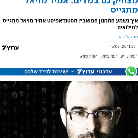
מצחיק גם במדים: אמיר מויאל
מתגייס
איך נשמע ההמנון המואבי? הסטנדאפיסט אמיר מויאל מתגייס
למילואים
מתנאל ראט
20.11.23, 13:09
צעירים
נוער
נוער ערוץ 7
אמיר מויאל