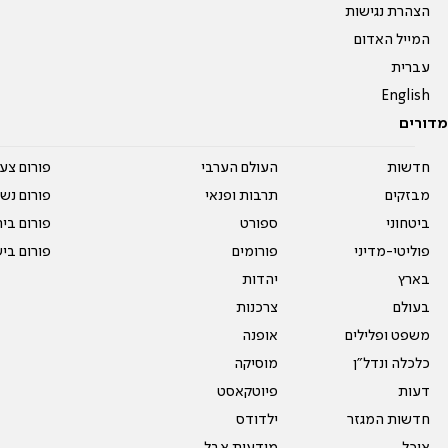
הצהרת נגישות
המייל האדום
עברית
English
מדורים
חדשות
העולם הערבי
פורום צע
מבזקים
תרבות ופנאי
פורום נשו
ביטחוני
ספורט
פורום בי
פוליטי-מדיני
פורומים
פורום בי
בארץ
יהדות
בעולם
צרכנות
משפט ופלילים
אופנה
כלכלה ונדל"ן
מוסיקה
דעות
פיוטקאסט
חדשות המגזר
ילדודס