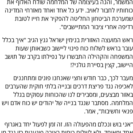
המשמר, והנה בעיצומה של המלחמה שולח האלוף את
כוחותיו לחבור לאויב. ידע כל אחד ואחד מאזרחי המדינה
שמערכת הביטחון החליטה להפקיר את חייו לטובת
רדיפה אחרי ציבור המתיישבים".
ראש המועצה האזורית בנימין ישראל גנץ הגיב "איך בכלל
עובר בראש לשלוח כוח פינוי ליישוב כשבאותן שעות
המשפחה והקהילה התבשרו על נפילתו בקרב של תושב
היישוב, קצין בסיירת גולני?!
מעבר לכך, כבר חודש וחצי שאנחנו פונים ומתחננים
לאכיפה נגד פריצת דרכים ובנייה בלתי חוקית שהערבים
באזור מבצעים, ומסבירים לנו שהכוחות עסוקים בגלל
המלחמה. מסתבר שנגד בנייה של יהודים יש כוח אדם ויש
פנאי וחשיבות", אמר.
"אני בוש ונכלם מהפעולה הזו. זה זמן לפעול יחד באגרוף
אחד ומאוחד, ולא לשלוח כוחות בצורה פוגענית כזו נגד מי