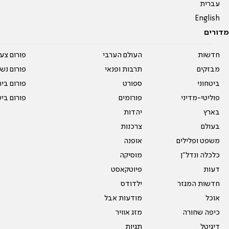
עברית
English
מדורים
חדשות
העולם הערבי
פורום צע
מבזקים
תרבות ופנאי
פורום נשו
ביטחוני
ספורט
פורום בי
פוליטי-מדיני
פורומים
פורום בי
בארץ
יהדות
בעולם
צרכנות
משפט ופלילים
אופנה
כלכלה ונדל"ן
מוסיקה
דעות
פיוטקאסט
חדשות המגזר
ילדודס
אוכל
מודעות אבל
כיפה שחורה
מזג אוויר
דיגיטל
תגיות