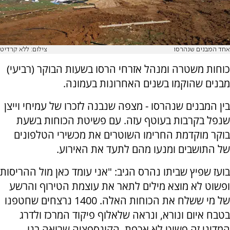
אחד המבנים שנהרסו
צילום: ללא קרדיט
כוחות משטרה ומנהל אזרחי הרסו בשעות הבוקר (רביעי)
מבנים שהוקמו בשנים האחרונות בעמונה.
בין המבנים שנהרסו - מצפה שנבנה לזכרו של עמיחי וייצן
שנפל בקרבות בעוטף עזה. עם פשיטת הכוחות בשעת
בוקר מוקדמת החרימו השוטרים את מכשירי הטלפונים
של התושבים ומנעו מהם לתעד את האירוע.
בועז שפיץ שביתו נהרס הגיב: "אני עומד כאן מול ההריסות
ופשוט לא מוצא מילים לתאר את עוצמת הטירוף והרשע
של מי ששלח את הכוחות האלה. 1400 נרצחים שחטפנו
בטבח איום ונורא, ונראה שלאלוף פיקוד המרכז ולדרג
המדיני זה פשוט לא אכפת. הקונספציה שרואה בנו