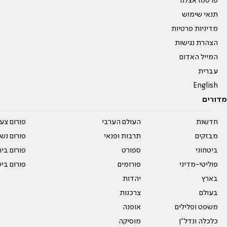
פרסמו אצלנו
תנאי שימוש
מדיניות פרטיות
הצהרת נגישות
המייל האדום
עברית
English
מדורים
חדשות
העולם הערבי
פורום צע
מבזקים
תרבות ופנאי
פורום נשו
ביטחוני
ספורט
פורום בי
פוליטי-מדיני
פורומים
פורום בי
בארץ
יהדות
בעולם
צרכנות
משפט ופלילים
אופנה
כלכלה ונדל"ן
מוסיקה