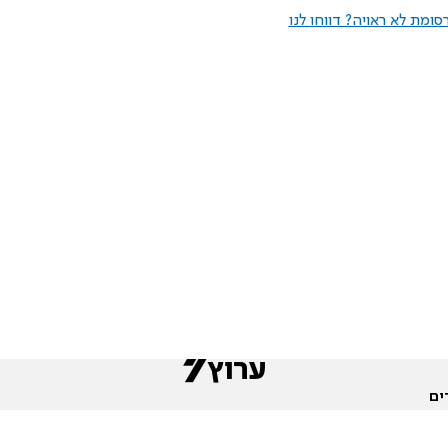
ומת לא ראויה? דווחו לנו
ים
שות
חדשות המגזר
פורומים
תגי