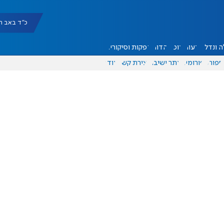
כ"ד באב תשפ"ו |
 ונדל"ן
דעות
אוכל
יהדות
הפקות וסיקורים
ספורט
פורומים
אתר ישיבה
יצירת קשר
עוד