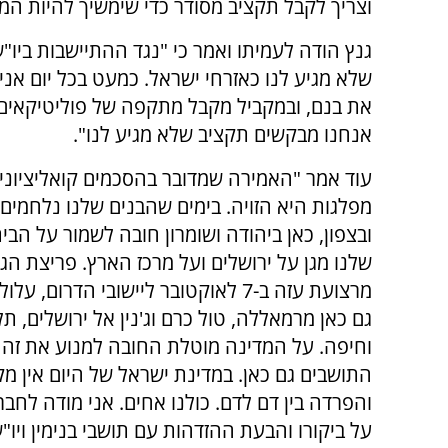
וצריך לקבל תקציב מסודר כדי שימשיך להיות המג
גנץ הודה לעמיתו ואמר כי "נגד ההתיישבות ביו"
שלא מגיע לנו כאזרחי ישראל. כמעט בכל יום אני
את בנם, ובמקביל מקבל מתקפה של פוליטיקאים 
אנחנו מבקשים תקציב שלא מגיע לנו".
עוד אמר "האמירה שמדובר בהסכמים קואליציוניים
מפלגות היא הזויה. בימים שהבנים שלנו נלחמים 
ובצפון, כאן ביהודה ושומרון חובה לשמור על הבית
שלנו מגן על ירושלים ועל מרכז הארץ. פריצת הג
מרצועת עזה ב-7 לאוקטובר ליישובי הדרום
גם כאן מרמאללה, טול כרם וג'נין אל ירושלים, תל
וחיפה. על המדינה מוטלת החובה למנוע את זה 
התושבים גם כאן. במדינת ישראל של היום אין מק
והפרדה בין דם לדם. כולנו אחים. אני מודה לחברי
על ביקורו והבעת ההזדהות עם תושבי בנימין ויו"ש