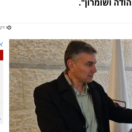
הודה ושומרון".
1 דקות
א