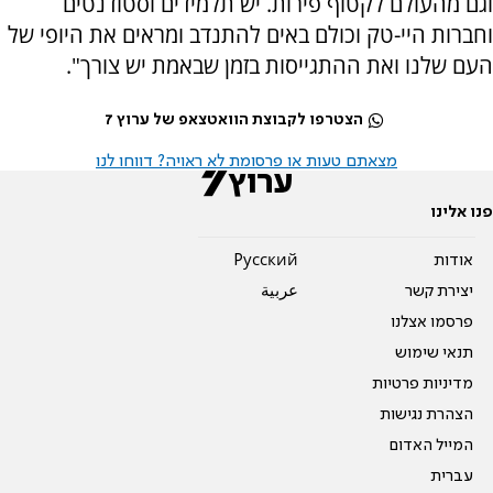
וגם מהעולם לקטוף פירות. יש תלמידים וסטודנטים
וחברות היי-טק וכולם באים להתנדב ומראים את היופי של
העם שלנו ואת ההתגייסות בזמן שבאמת יש צורך".
הצטרפו לקבוצת הוואטצאפ של ערוץ 7
מצאתם טעות או פרסומת לא ראויה? דווחו לנו
פנו אלינו
אודות
Pусский
יצירת קשר
عربية
פרסמו אצלנו
תנאי שימוש
מדיניות פרטיות
הצהרת נגישות
המייל האדום
עברית