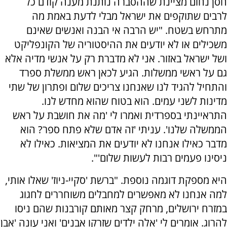
חסן נחום מציינת שההסברה נותנת מענה קודם כל
לרבים שתוקפים את ישראל מבלי לדעת באמת מה
מתרחש בשטח. "יש הרבה אי הבנה ואנשים שאינם
משכילים או לא יודעים את ההיסטוריה של הקונפליקט
ושל ישראל באזור. אני לא מדברת רק על אנשי מדיה אלא
גם על ראשי ממשלות. הגיע לכאן ראש ממשלת ספרד
והתחיל להגיד לנו שאנחנו צריכים שלום ופתרון של שתי
מדינות לשני עמים. הוא בטוח שהוא מחדש לנו.
התראיינתי בספרדית ואמרו לי 'מה את חושבת על ראש
הממשלה שלנו'. עניתי 'זה אדם שלא פתח ספר? הוא
מדבר כאילו אנחנו לא יודעים את המציאות. כאילו לא
ניסינו פעמים רבות לעשות שלום'".
היא מספקת דוגמה נוספת. "ברשת 'סקיי-ניוז' שאלו אותי,
למה אנחנו לא מאפשרים למחבלים משוחררים לחגוג
במזרח ירושלים, מרחק קצר מאותם קורבנות שהם ניסו
להרוג. אומרים לי 'אלה ילדים שזרקו אבנים' ואני עונה 'אבן