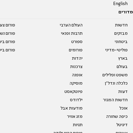
English
מדורים
חדשות
העולם הערבי
פורום צע
מבזקים
תרבות ופנאי
פורום נשו
ביטחוני
ספורט
פורום בי
פוליטי-מדיני
פורומים
פורום בי
בארץ
יהדות
בעולם
צרכנות
משפט ופלילים
אופנה
כלכלה ונדל"ן
מוסיקה
דעות
פיוטקאסט
חדשות המגזר
ילדודס
אוכל
מודעות אבל
כיפה שחורה
מזג אוויר
דיגיטל
תגיות