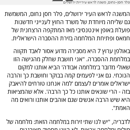
פלר חסן-נחום, משנה לראש עיריית ירושלים
המשנה לראש העיר ירושלים, פלר חסן נחום, המשמשת
גם שליחה מיוחדת של משרד החוץ לענייני חדשנות
פועלת באופן אינטנסיבי מאז המתקפה הרצחנית של
חמאס ופתיחת המלחמה בזירת ההסברה הישראלית.
באולפן ערוץ 7 היא מסבירה מדוע אסור לאבד תקווה
במלחמת ההסברה. "אני חושבת שחלק מהגישה הזו
שאולי מדובר ב'מלחמה אבודה' הביא אותנו למקום
הנוכחי. גם אני לפעמים קמה בבוקר וחושבת כך והרבה
ישראלים אומרים לעצמם 'למה אנחנו טורחים להיאבק
בזה - הרי שונאים אותנו כל כך הרבה'. אלא שהמציאות
היא שיש הרבה אנשים שגם אוהבים אותנו ורואים מה
האמת".
לדבריה, "יש לנו שתי זירות במלחמה הזאת: מלחמה של
מילים ומלחמה צבאית. לא היינו מספיק מאורגנים