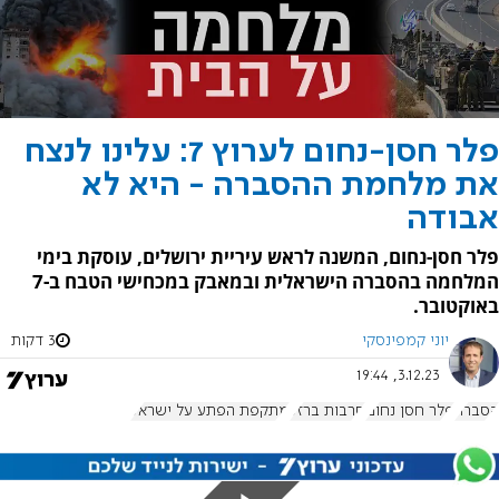
פלר חסן-נחום לערוץ 7: עלינו לנצח
את מלחמת ההסברה - היא לא
אבודה
פלר חסן-נחום, המשנה לראש עיריית ירושלים, עוסקת בימי
המלחמה בהסברה הישראלית ובמאבק במכחישי הטבח ב-7
באוקטובר.
יוני קמפינסקי
3 דקות
3.12.23, 19:44
הסברה
פלר חסן נחום
חרבות ברזל
מתקפת הפתע על ישראל