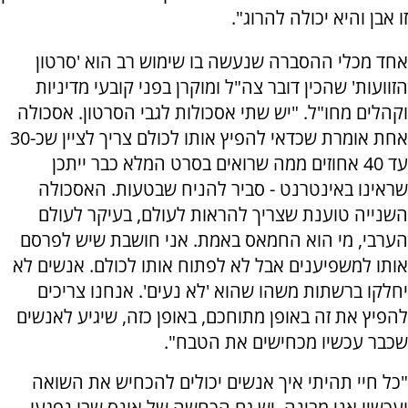
זו אבן והיא יכולה להרוג".
אחד מכלי ההסברה שנעשה בו שימוש רב הוא 'סרטון
הזוועות' שהכין דובר צה"ל ומוקרן בפני קובעי מדיניות
וקהלים מחו"ל. "יש שתי אסכולות לגבי הסרטון. אסכולה
אחת אומרת שכדאי להפיץ אותו לכולם צריך לציין שכ-30
עד 40 אחוזים ממה שרואים בסרט המלא כבר ייתכן
שראינו באינטרנט - סביר להניח שבטעות. האסכולה
השנייה טוענת שצריך להראות לעולם, בעיקר לעולם
הערבי, מי הוא החמאס באמת. אני חושבת שיש לפרסם
אותו למשפיענים אבל לא לפתוח אותו לכולם. אנשים לא
יחלקו ברשתות משהו שהוא 'לא נעים'. אנחנו צריכים
להפיץ את זה באופן מתוחכם, באופן כזה, שיגיע לאנשים
שכבר עכשיו מכחישים את הטבח".
"
כל חיי תהיתי איך אנשים יכולים להכחיש את השואה
ועכשיו אני מבינה. יש גם הכחשה של אונס שבו נפגעו