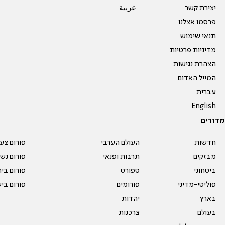
יצירת קשר
عربية
פרסמו אצלנו
תנאי שימוש
מדיניות פרטיות
הצהרת נגישות
המייל האדום
עברית
English
מדורים
חדשות
העולם הערבי
פורום צע
מבזקים
תרבות ופנאי
פורום נשו
ביטחוני
ספורט
פורום בי
פוליטי-מדיני
פורומים
פורום בי
בארץ
יהדות
בעולם
צרכנות