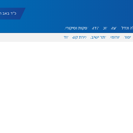
כ"ד באב תשפ"ו |
 ונדל"ן
דעות
אוכל
יהדות
הפקות וסיקורים
ספורט
פורומים
אתר ישיבה
יצירת קשר
עוד