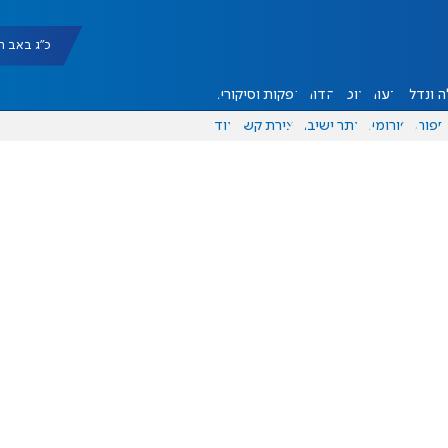
כ"ג באב תשפ"ו |
 ונדל"ן
דעות
אוכל
יהדות
הפקות וסיקורים
ספורט
פורומים
אתר ישיבה
יצירת קשר
עוד