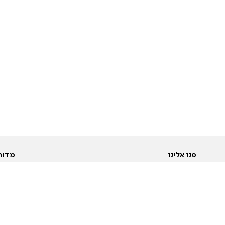
פנו אלינו
מדור
אודות
Pусский
חד
יצירת קשר
عربية
מב
פרסמו אצלנו
בי
תנאי שימוש
פו