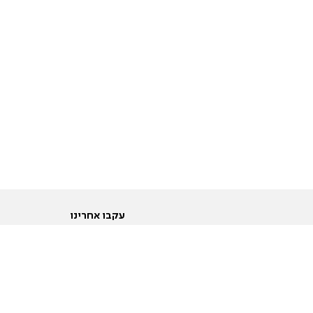
עקבו אחרינו
ות
טוויטר
ם הריון ולידה
פייסבוק
ום לקראת נישואין וזוגיות
אינסטגרם
ום צעירים מעל עשרים
יוטיוב