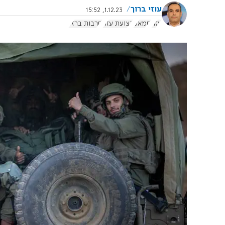
עוזי ברוך
1.12.23, 15:52
עזה
חמאס
רצועת עזה
חרבות ברזל