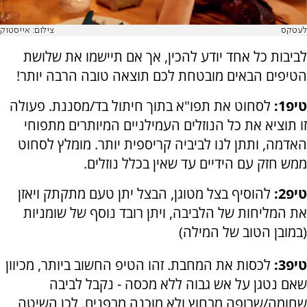
לעטקס
צילום: אייסטוק
לביבות כל אחד יודע להכין, אך אם תיישמו את שלושת
הטיפים הבאים מובטחת לכם תוצאה טובה הרבה יותר!
טיפ1:
לסחוט את תפו"א בתוך חיתול בד/מסננת. פעולה
זו תוציא את כל הנוזלים העמילניים המיותרים מתפוחי
האדמה, ותתן לנו לביביה קריספית יותר. מומלץ לסחוט
ממש חזק עם הידיים עד שאין בכלל נוזלים.
טיפ2:
להוסיף בצל מטוגן, הבצל יתן טעם מתקתק ויאזן
את המליחות של הלביבה, ויתן רובד נוסף של שומניות
(במובן הטוב של המילה)
טיפ3:
לכסות את המחבת. זהו הטיפ החשוב ביותר, מכיוון
שאם נטגן על אש גבוה ללא מכסה - נקבל לביבה
שחומה/שרופה מבחוץ ולא מוכנה מבפנים. לכן השיטה