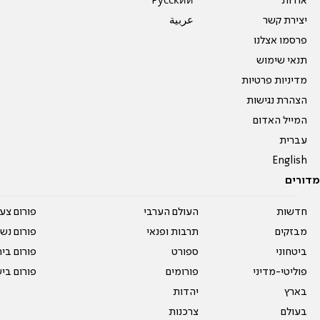
אודות
Pусский
יצירת קשר
عربية
פרסמו אצלנו
תנאי שימוש
מדיניות פרטיות
הצהרת נגישות
המייל האדום
עברית
English
מדורים
חדשות
העולם הערבי
פורום צע
מבזקים
תרבות ופנאי
פורום נשו
ביטחוני
ספורט
פורום בי
פוליטי-מדיני
פורומים
פורום בי
בארץ
יהדות
בעולם
צרכנות