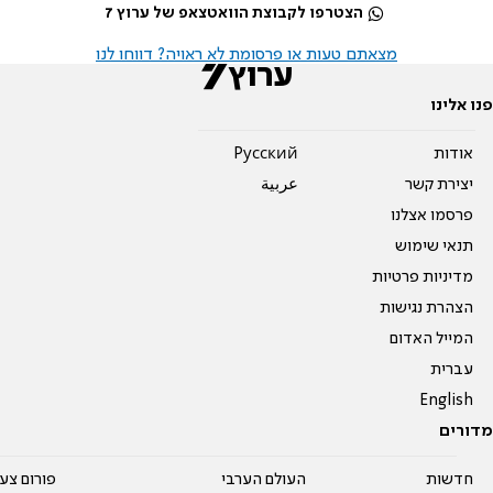
הצטרפו לקבוצת הוואטצאפ של ערוץ 7
מצאתם טעות או פרסומת לא ראויה? דווחו לנו
פנו אלינו
אודות
Pусский
יצירת קשר
عربية
פרסמו אצלנו
תנאי שימוש
מדיניות פרטיות
הצהרת נגישות
המייל האדום
עברית
English
מדורים
חדשות
העולם הערבי
פורום צע