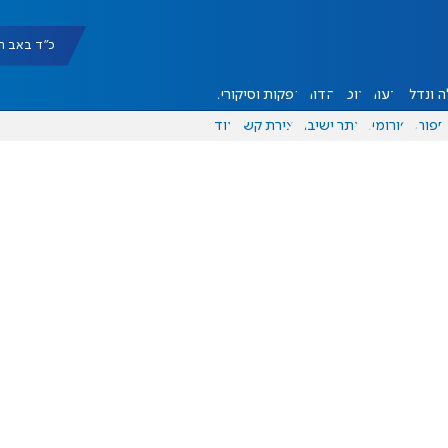
כ"ד באב תשפ"ו |
 ונדל"ן
דעות
אוכל
יהדות
הפקות וסיקורים
ספורט
פורומים
אתר ישיבה
יצירת קשר
עוד