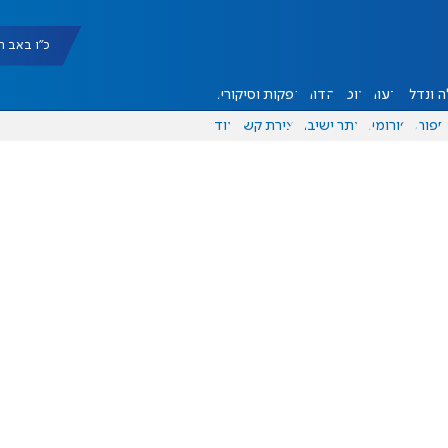
כ"ו באב תשפ"ו |
 ונדל"ן
דעות
אוכל
יהדות
הפקות וסיקורים
ספורט
פורומים
אתר ישיבה
יצירת קשר
עוד