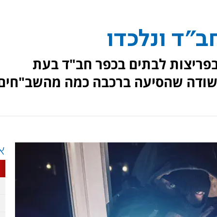
ב"ד ונלכדו
פריצות לבתים בכפר חב"ד בעת
חשודה שהסיעה ברכבה כמה מהשב"חים
א