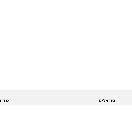
פנו אלינו
מדור
אודות
Pусский
חד
יצירת קשר
عربية
מב
פרסמו אצלנו
בי