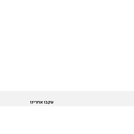
עקבו אחרינו
ות
טוויטר
ם הריון ולידה
פייסבוק
ום לקראת נישואין וזוגיות
אינסטגרם