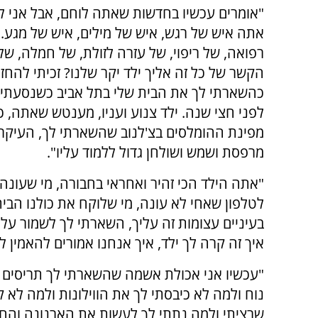
"אומרים עכשיו בחדשות שאתה לוחם, אבל אני לא
אתה איש של רגש, איש של מילים, איש של מגע.
רפואה, של ריפוי, של עזרה לזולת, של חמלה, של
הקשר של כל זה אליך ילד יקר שלנו? זכיתי להחזי
כהשארתי לך את הבית שלי בתל אביב כשנסעתי לנ
לפני חצי שנה. ילד צנוע ועניו, מענטש שאתה,
מפינת ההומלסים בצ'לנוב שהשארתי לך, העיקר
מרפסת ושמש ושולחן גדול ללמוד עליו".
"אתה הילד הכי זהיר ואחראי בחבורה, מי שעונה
לטלפון שאחי לא עונה, מי שלוקח את כולנו הבי
בעיניים עצומות זה עליך, השארתי לך לשמור ע
איך זה קרה לך ילד, איך אנחנו אמורים להאמי
"עכשיו אני אכולת אשמה שהשארתי לך תריסים ד
נוח ולמה לא כיבסתי לך את הווילונות ולמה לא
שרציתי ולמה נתתי לך לעשות את הארנונה והחשמ