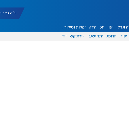
כ"ה באב תשפ"ו |
 ונדל"ן
דעות
אוכל
יהדות
הפקות וסיקורים
ספורט
פורומים
אתר ישיבה
יצירת קשר
עוד