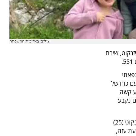
צילום: באדיבות המשפחה
זנקוט, שירת
פאתי
עם כוח של
צע קשה
ם נקבע
לי ירון, חברתו הקרובה של רב-סמל ראשון גל איזנקוט (25)
עת עזה,