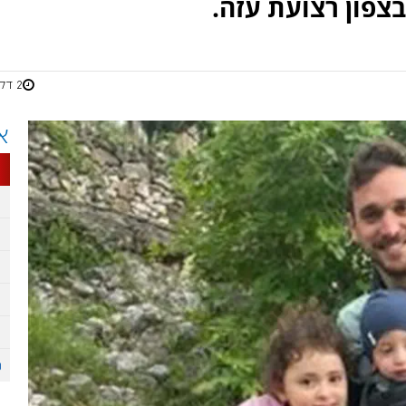
בצפון רצועת עזה.
2 דקות
א