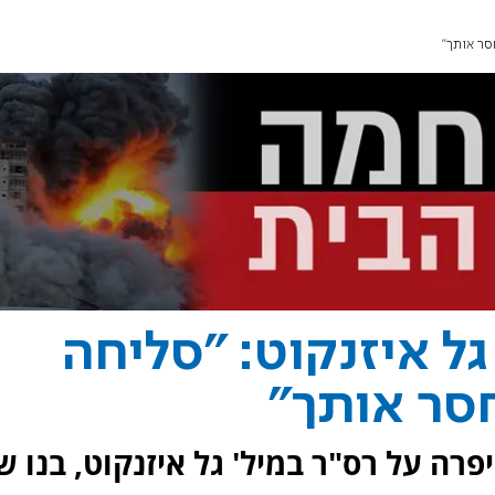
סר אותך"
ל איזנקוט: "סליחה
חסר אותך"
פרה על רס"ר במיל' גל איזנקוט, בנו ש