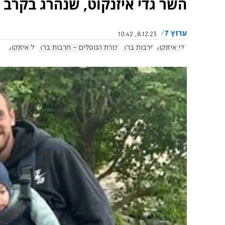
השר גדי איזנקוט, שנהרג בקרב 
ערוץ 7
8.12.23, 10:42
גדי איזנקוט
חרבות ברזל
גבורת הנופלים - חרבות ברזל
גל איזנקוט