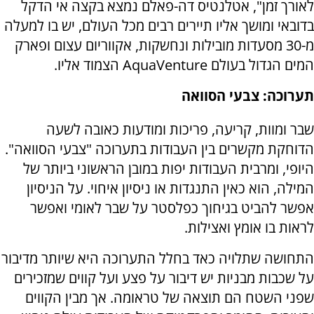
לאורך זמן", אטלנטיס דה-פאלם נמצא בקצה אי הדקל
בדובאי ומושך אליו תיירים רבים מכל העולם, יש בו למעלה
מ-30 מסעדות מובילות ונחשקות, אקווריום עצום ופארק
המים הגדול בעולם AquaVenture הצמוד אליו.
תערוכה: צבעי הסוואה
שבר ומוות, קריעה, פריכות ומודעות כאובה לשעה
הדוחקת מקשרים בין העבודות בתערוכה "צבעי הסוואה".
היופי, ומרבית העבודות יפות במובן הראשוני ביותר של
המילה, הוא כאין התנגדות או ניסיון איחוי. על הניסיון
אפשר להביט בגיחוך כפלסטר על שבר לאומי ואפשר
לראות בו אומץ ואצילות.
התחושה שתלויה כאד בחלל התערוכה היא שיותר מדיבור
על שכבות מבניות יש דיבור על פצע ועל קווים שמזכירים
שפני השטח הם תוצאה של טראומה. אך מבין הקווים