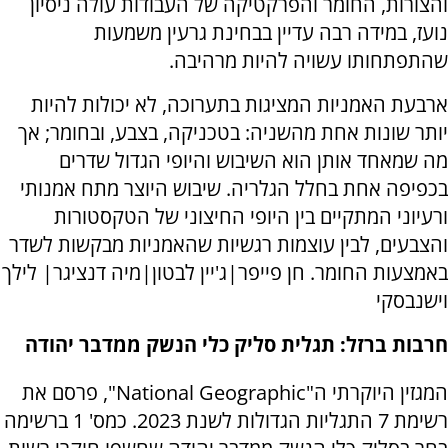
והצורות, החומר והפרקטיקה של העבודות עולה ניסיון
נועז, במידה רבה עדיין בבחינת גרעין משמעות
שהתפתחותו עשויה להיות מרהיבה.
ארבעת האמניות המציגות בתערוכה, לא יכולות להיות
יותר שונות אחת מהשניה: בטכניקה, בצבע, ובחומר; אך
מה שמאחד אותן הוא השיבוש והיופי הגדול שדרים
בכפיפה אחת בחלל הגלריה. שיבוש היוצר מתח אמנותי
ורעיוני המתקיים בין היופי החיצוני של הטקסטורות
והצבעים, לבין עוצמות רגשיות שהאמניות מבקשות לשדר
באמצעות החומר. חן פייפר|ג'יין לבטון|מיה דנציגר| לילך
וישנבסקי
חרבות ברזל: תגלית סליק כלי הנשק ממדבר יהודה
המגזין היוקרתי ה"National Geographic", פרסם את
רשימת 7 התגליות הגדולות לשנת 2023. כמס' 1 ברשימה