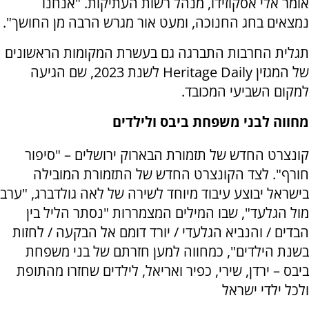
אומר אלי אסקוזידו, מנהל רשות העתיקות. "אנחנו
נמצאים בחג החנוכה, ומעט אור מגרש הרבה מן החושך".
תגלית החרבות התברגה גם בעשרת המקומות הראשונים
של המגזין Heritage Daily לשנת 2023, שם הגיעה
למקום השביעי המכובד.
מחווה לבני משפחת ביבס ולילדים
קונצרט החדש של תזמורת הבארוק ירושלים – "סיפור
חורף". לצד הקונצרט החדש של התזמורת המובילה
בישראל יבוצע עיבוד מיוחד לשירה של לאה גולדברג, "ערב
מול הגלעד", שבו המילים המצמררות "נסתר הליל בין
הבדים / והנביא הגלעדי / יורד דומם אל הבקעה / לחזות
בשנת הילדים", כמחווה למען חזרתם של בני משפחת
ביבס – ירדן, שירי, כפיר ואריאל, לילדים שחזרו מהתופת
ולכל ילדי ישראל