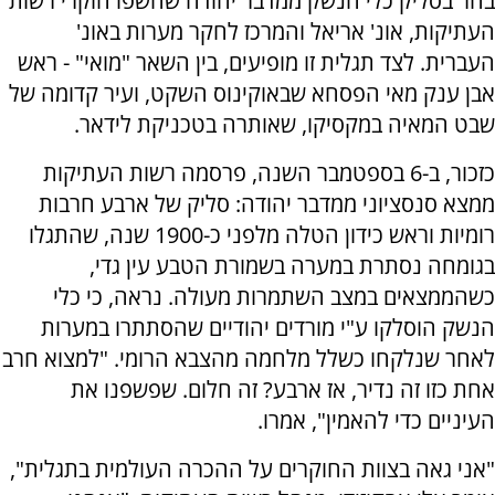
בחר בסליק כלי הנשק ממדבר יהודה שחשפו חוקרי רשות
העתיקות, אונ' אריאל והמרכז לחקר מערות באונ'
העברית. לצד תגלית זו מופיעים, בין השאר "מואי" - ראש
אבן ענק מאי הפסחא שבאוקינוס השקט, ועיר קדומה של
שבט המאיה במקסיקו, שאותרה בטכניקת לידאר.
כזכור, ב-6 בספטמבר השנה, פרסמה רשות העתיקות
ממצא סנסציוני ממדבר יהודה: סליק של ארבע חרבות
רומיות וראש כידון הטלה מלפני כ-1900 שנה, שהתגלו
בגומחה נסתרת במערה בשמורת הטבע עין גדי,
כשהממצאים במצב השתמרות מעולה. נראה, כי כלי
הנשק הוסלקו ע"י מורדים יהודיים שהסתתרו במערות
לאחר שנלקחו כשלל מלחמה מהצבא הרומי. "למצוא חרב
אחת כזו זה נדיר, אז ארבע? זה חלום. שפשפנו את
העיניים כדי להאמין", אמרו.
"אני גאה בצוות החוקרים על ההכרה העולמית בתגלית",