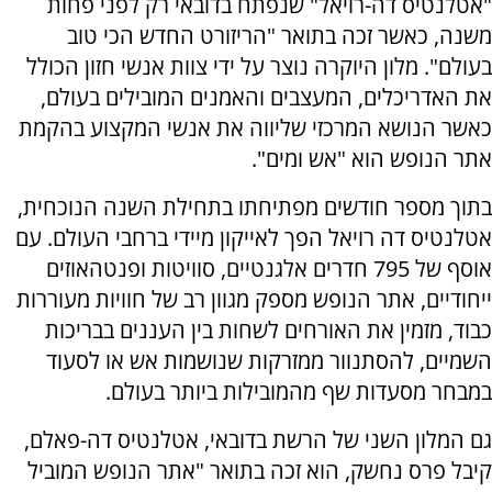
"אטלנטיס דה-רויאל" שנפתח בדובאי רק לפני פחות
משנה, כאשר זכה בתואר "הריזורט החדש הכי טוב
בעולם". מלון היוקרה נוצר על ידי צוות אנשי חזון הכולל
את האדריכלים, המעצבים והאמנים המובילים בעולם,
כאשר הנושא המרכזי שליווה את אנשי המקצוע בהקמת
אתר הנופש הוא "אש ומים".
בתוך מספר חודשים מפתיחתו בתחילת השנה הנוכחית,
אטלנטיס דה רויאל הפך לאייקון מיידי ברחבי העולם. עם
אוסף של 795 חדרים אלגנטיים, סוויטות ופנטהאוזים
ייחודיים, אתר הנופש מספק מגוון רב של חוויות מעוררות
כבוד, מזמין את האורחים לשחות בין העננים בבריכות
השמיים, להסתנוור ממזרקות שנושמות אש או לסעוד
במבחר מסעדות שף מהמובילות ביותר בעולם.
גם המלון השני של הרשת בדובאי, אטלנטיס דה-פאלם,
קיבל פרס נחשק, הוא זכה בתואר "אתר הנופש המוביל