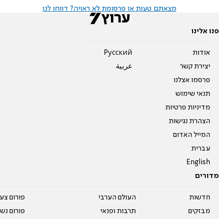
מצאתם טעות או פרסומת לא ראויה? דווחו לנו
פנו אלינו
אודות
Pусский
יצירת קשר
عربية
פרסמו אצלנו
תנאי שימוש
מדיניות פרטיות
הצהרת נגישות
המייל האדום
עברית
English
מדורים
חדשות
העולם הערבי
פורום צע
מבזקים
תרבות ופנאי
פורום נשו