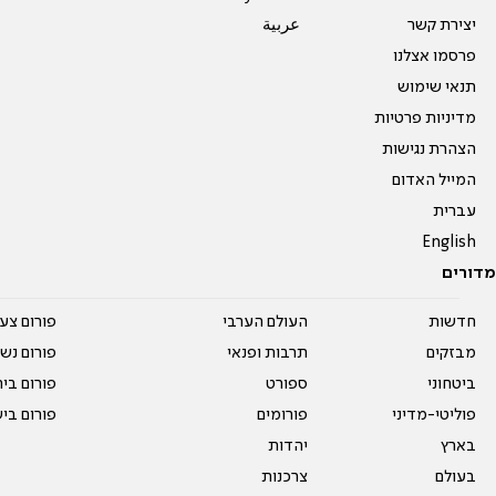
יצירת קשר
عربية
פרסמו אצלנו
תנאי שימוש
מדיניות פרטיות
הצהרת נגישות
המייל האדום
עברית
English
מדורים
חדשות
העולם הערבי
פורום צע
מבזקים
תרבות ופנאי
פורום נשו
ביטחוני
ספורט
פורום בי
פוליטי-מדיני
פורומים
פורום בי
בארץ
יהדות
בעולם
צרכנות