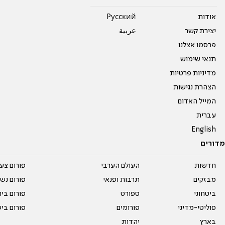
אודות
Pусский
יצירת קשר
عربية
פרסמו אצלנו
תנאי שימוש
מדיניות פרטיות
הצהרת נגישות
המייל האדום
עברית
English
מדורים
חדשות
העולם הערבי
פורום צע
מבזקים
תרבות ופנאי
פורום נשו
ביטחוני
ספורט
פורום בי
פוליטי-מדיני
פורומים
פורום בי
בארץ
יהדות