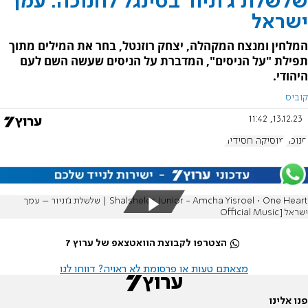
שלשלת ג'וניור בסינגל לחנוכה: עמך
ישראל
המלחין ומנצח המקהלה, יצחק רוזנטל, בחר את המילים מתוך
תפילת "על הניסים", המדברת על הניסים שעשה השם לעם
היהודי.
קוביס
13.12.23, 11:42
חנוכה
מוסיקה חסידית
Shalsheles Junior - Amcha Yisroel • One Heart | שלשלת ג'וניור – עמך
ישראל [Official Music
הצטרפו לקבוצת הוואטצאפ של ערוץ 7
מצאתם טעות או פרסומת לא ראויה? דווחו לנו
פנו אלינו