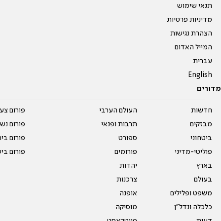
תנאי שימוש
מדיניות פרטיות
הצהרת נגישות
המייל האדום
עברית
English
מדורים
חדשות
העולם הערבי
פורום צע
מבזקים
תרבות ופנאי
פורום נשו
ביטחוני
ספורט
פורום בי
פוליטי-מדיני
פורומים
פורום בי
בארץ
יהדות
בעולם
צרכנות
משפט ופלילים
אופנה
כלכלה ונדל"ן
מוסיקה