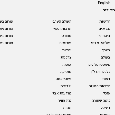
English
מדורים
חדשות
העולם הערבי
פורום צע
מבזקים
תרבות ופנאי
פורום נשו
ביטחוני
ספורט
פורום בי
פוליטי-מדיני
פורומים
פורום בי
בארץ
יהדות
בעולם
צרכנות
משפט ופלילים
אופנה
כלכלה ונדל"ן
מוסיקה
דעות
פיוטקאסט
חדשות המגזר
ילדודס
אוכל
מודעות אבל
כיפה שחורה
מזג אוויר
דיגיטל
תגיות