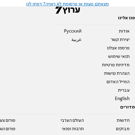
מצאתם טעות או פרסומת לא ראויה? דווחו לנו
פנו אלינו
אודות
Pусский
יצירת קשר
عربية
פרסמו אצלנו
תנאי שימוש
מדיניות פרטיות
הצהרת נגישות
המייל האדום
עברית
English
מדורים
חדשות
העולם הערבי
פורום צע
מבזקים
תרבות ופנאי
פורום נשו