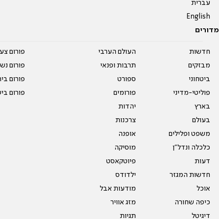
עברית
English
מדורים
חדשות
העולם הערבי
פורום צע
מבזקים
תרבות ופנאי
פורום נשו
ביטחוני
ספורט
פורום בי
פוליטי-מדיני
פורומים
פורום בי
בארץ
יהדות
בעולם
צרכנות
משפט ופלילים
אופנה
כלכלה ונדל"ן
מוסיקה
דעות
פיוטקאסט
חדשות המגזר
ילדודס
אוכל
מודעות אבל
כיפה שחורה
מזג אוויר
דיגיטל
תגיות