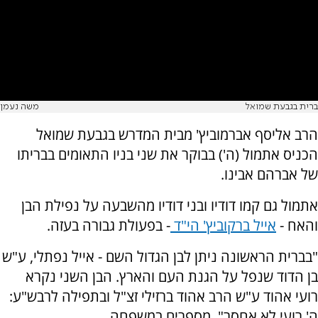
ברית בגבעת שמואל
משה נעמן
הרב אליסף אברמוביץ' מבית המדרש בגבעת שמואל
הכניס אתמול (ה') בבוקר את שני בניו התאומים בבריתו
של אברהם אבינו.
אתמול גם קמו דודיו ובני דודיו מהשבעה על נפילת הבן
והאח -
אייל ברקוביץ' הי"ד
- בפעולת גבורה בעזה.
"בברית הראשונה ניתן לבן הגדול השם - אייל נפתלי, ע"ש
בן הדוד שנפל על הגנת העם והארץ. הבן השני נקרא
רועי אהוד ע"ש הרב אהוד ברזילי זצ"ל ובתפילה לרבש"ע:
ה' רועי לא אחסר", מספרים במשפחה.